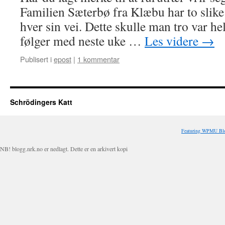
Familien Sæterbø fra Klæbu har to slike
hver sin vei. Dette skulle man tro var hel
følger med neste uke …
Les videre
→
Publisert i
epost
|
1 kommentar
Schrödingers Katt
Featuring WPMU Blo
NB! blogg.nrk.no er nedlagt. Dette er en arkivert kopi