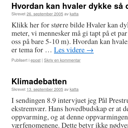
Hvordan kan hvaler dykke så 
Skrevet
26. september 2005
av
katta
Klikk her for større bilde Hvaler kan dy
meter, vi mennesker må gi tapt på et par
oss på bare 5-10 m). Hvordan kan hvale
er tema for …
Les videre
→
Publisert i
epost
|
Skriv en kommentar
Klimadebatten
Skrevet
13. september 2005
av
katta
I sendingen 8.9 intervjuet jeg Pål Pre
ekstremvær. Hans hovedbudskap er at de
oppvarming, og at denne oppvarmingen g
værfenomenene. Dette betyr ikke nødven