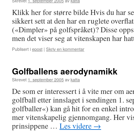
Skrevet
1. september 2005
av
katta
Klikk her for større bilde Hvis du har se
sikkert sett at den har en ruglete overf
(«Dimpler» på golfspråket)? Disse oppst
men det viser seg at vitenskapen har h
Publisert i
epost
|
Skriv en kommentar
Golfballens aerodynamikk
Skrevet
1. september 2005
av
katta
De som er interessert i å vite mer om a
golfball etter innslaget i sendingen 1. 
golfballer«) kan gå hit for en enkel intr
mer vitenskapelig gjennomgang. Her vi
prinsippene …
Les videre
→