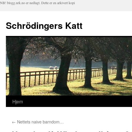
NB! blogg.nrk.no er nedlagt. Dette er en arkivert kopi
Schrödingers Katt
Hjem
Hopp
til
←
Nettets naive barndom…
innhold