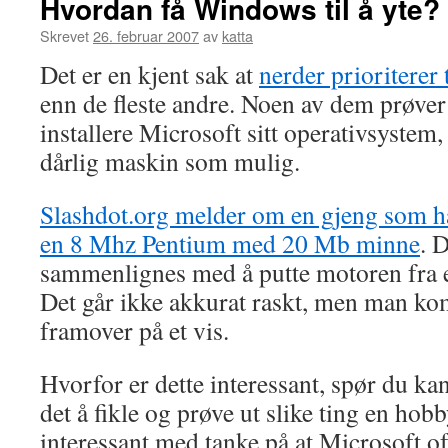
Hvordan få Windows til å yte?
Skrevet
26. februar 2007
av
katta
Det er en kjent sak at
nerder prioriterer 
enn de fleste andre. Noen av dem prøver
installere Microsoft sitt operativsystem
dårlig maskin som mulig.
Slashdot.org melder om en gjeng som har
en 8 Mhz Pentium med 20 Mb minne
. 
sammenlignes med å putte motoren fra en 
Det går ikke akkurat raskt, men man ko
framover på et vis.
Hvorfor er dette interessant, spør du ka
det å fikle og prøve ut slike ting en hob
interessant med tanke på at Microsoft oft