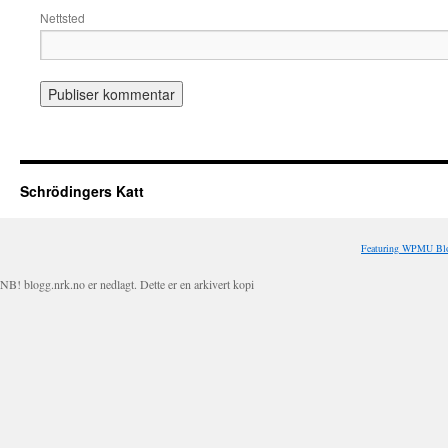
Nettsted
Schrödingers Katt
Featuring WPMU Blo
NB! blogg.nrk.no er nedlagt. Dette er en arkivert kopi