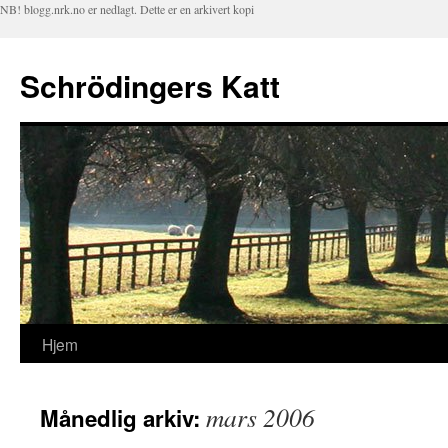
NB! blogg.nrk.no er nedlagt. Dette er en arkivert kopi
Schrödingers Katt
Hjem
Hopp
til
mars 2006
Månedlig arkiv:
innhold