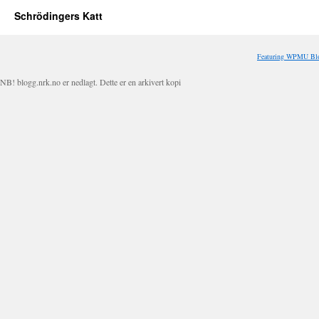
Schrödingers Katt
Featuring WPMU Blo
NB! blogg.nrk.no er nedlagt. Dette er en arkivert kopi