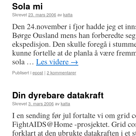
Sola mi
Skrevet
23. mars 2006
av
katta
Den 24.november i fjor hadde jeg et i
Børge Ousland mens han forberedte seg t
ekspedisjon. Den skulle foregå i stumm
kunne fortelle at de planla å være frem
sola …
Les videre
→
Publisert i
epost
|
2 kommentarer
Din dyrebare datakraft
Skrevet
3. mars 2006
av
katta
I en sending før jul fortalte vi om grid
FightAIDS@Home -prosjektet. Grid com
forklart at den ubrukte datakraften i et s