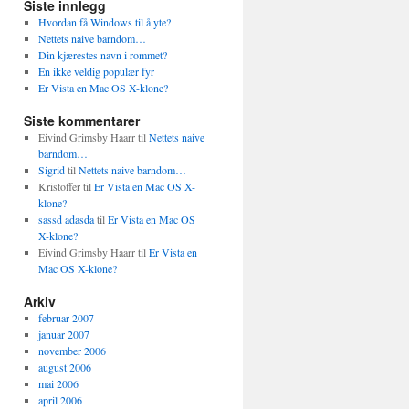
Siste innlegg
Hvordan få Windows til å yte?
Nettets naive barndom…
Din kjærestes navn i rommet?
En ikke veldig populær fyr
Er Vista en Mac OS X-klone?
Siste kommentarer
Eivind Grimsby Haarr
til
Nettets naive
barndom…
Sigrid
til
Nettets naive barndom…
Kristoffer
til
Er Vista en Mac OS X-
klone?
sassd adasda
til
Er Vista en Mac OS
X-klone?
Eivind Grimsby Haarr
til
Er Vista en
Mac OS X-klone?
Arkiv
februar 2007
januar 2007
november 2006
august 2006
mai 2006
april 2006