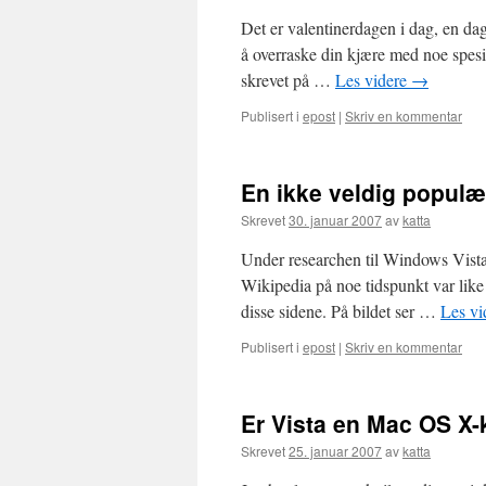
Det er valentinerdagen i dag, en da
å overraske din kjære med noe spesie
skrevet på …
Les videre
→
Publisert i
epost
|
Skriv en kommentar
En ikke veldig populær
Skrevet
30. januar 2007
av
katta
Under researchen til Windows Vista 
Wikipedia på noe tidspunkt var like
disse sidene. På bildet ser …
Les vi
Publisert i
epost
|
Skriv en kommentar
Er Vista en Mac OS X-
Skrevet
25. januar 2007
av
katta