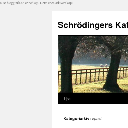
NB! blogg.nrk.no er nedlagt. Dette er en arkivert kopi
Schrödingers Kat
Hjem
Hopp
til
epost
Kategoriarkiv:
innhold