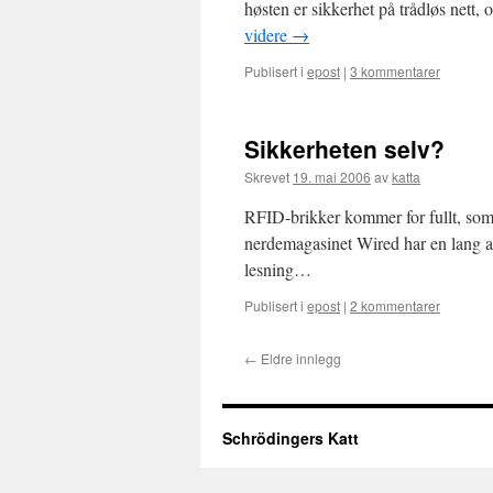
høsten er sikkerhet på trådløs net
videre
→
Publisert i
epost
|
3 kommentarer
Sikkerheten selv?
Skrevet
19. mai 2006
av
katta
RFID-brikker kommer for fullt, som 
nerdemagasinet Wired har en lang a
lesning…
Publisert i
epost
|
2 kommentarer
←
Eldre innlegg
Schrödingers Katt