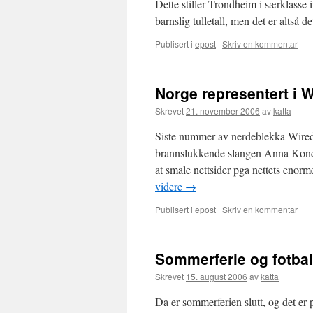
Dette stiller Trondheim i særklasse 
barnslig tulletall, men det er altså
Publisert i
epost
|
Skriv en kommentar
Norge representert i 
Skrevet
21. november 2006
av
katta
Siste nummer av nerdeblekka Wired h
brannslukkende slangen Anna Konda
at smale nettsider pga nettets eno
videre
→
Publisert i
epost
|
Skriv en kommentar
Sommerferie og fotbal
Skrevet
15. august 2006
av
katta
Da er sommerferien slutt, og det er 