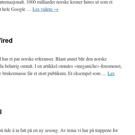
internasjonalt. 1000 milliarder norske kroner høres ut som et
 det hele Google …
Les videre
→
Wired
ar et par norske referanser. Blant annet blir den norske
 behørig omtalt. I en artikkel omtales «meganiche»-fenomenet,
rme brukermasse får et stort publikum. Et eksempel som …
Les
l
på tide å ta fatt på en ny sesong. Av tema vi har på trappene for