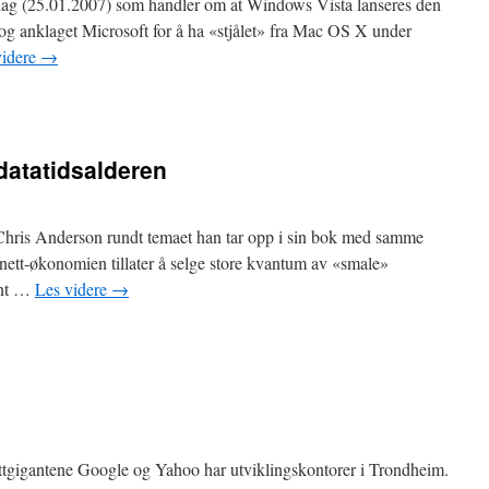
i dag (25.01.2007) som handler om at Windows Vista lanseres den
og anklaget Microsoft for å ha «stjålet» fra Mac OS X under
videre
→
 datatidsalderen
r Chris Anderson rundt temaet han tar opp i sin bok med samme
 nett-økonomien tillater å selge store kvantum av «smale»
sant …
Les videre
→
ettgigantene Google og Yahoo har utviklingskontorer i Trondheim.