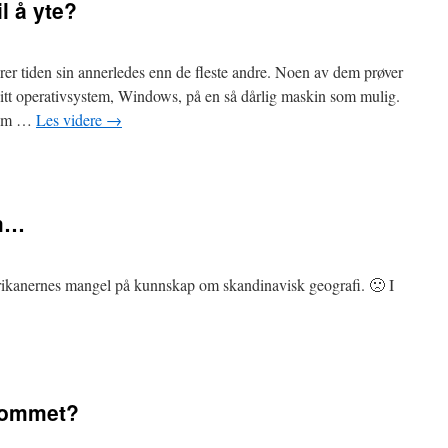
l å yte?
terer tiden sin annerledes enn de fleste andre. Noen av dem prøver
 sitt operativsystem, Windows, på en så dårlig maskin som mulig.
 som …
Les videre
→
om…
merikanernes mangel på kunnskap om skandinavisk geografi. 🙁 I
 rommet?