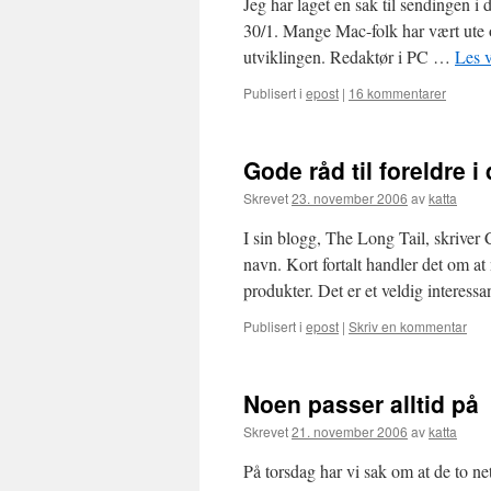
Jeg har laget en sak til sendingen 
30/1. Mange Mac-folk har vært ute 
utviklingen. Redaktør i PC …
Les 
Publisert i
epost
|
16 kommentarer
Gode råd til foreldre i
Skrevet
23. november 2006
av
katta
I sin blogg, The Long Tail, skrive
navn. Kort fortalt handler det om at
produkter. Det er et veldig interes
Publisert i
epost
|
Skriv en kommentar
Noen passer alltid på
Skrevet
21. november 2006
av
katta
På torsdag har vi sak om at de to n