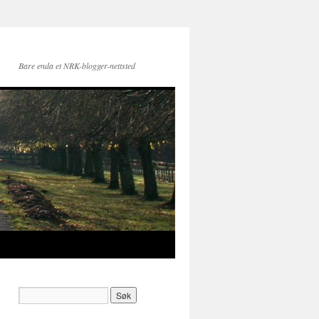
Bare enda et NRK-blogger-nettsted