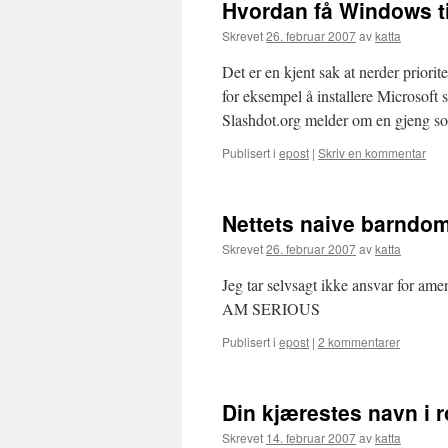
Hvordan få Windows ti
Skrevet
26. februar 2007
av
katta
Det er en kjent sak at nerder priori
for eksempel å installere Microsoft
Slashdot.org melder om en gjeng
Publisert i
epost
|
Skriv en kommentar
Nettets naive barnd
Skrevet
26. februar 2007
av
katta
Jeg tar selvsagt ikke ansvar for a
AM SERIOUS
Publisert i
epost
|
2 kommentarer
Din kjærestes navn i
Skrevet
14. februar 2007
av
katta