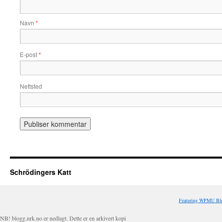
Navn
*
E-post
*
Nettsted
Schrödingers Katt
Featuring WPMU Blo
NB! blogg.nrk.no er nedlagt. Dette er en arkivert kopi