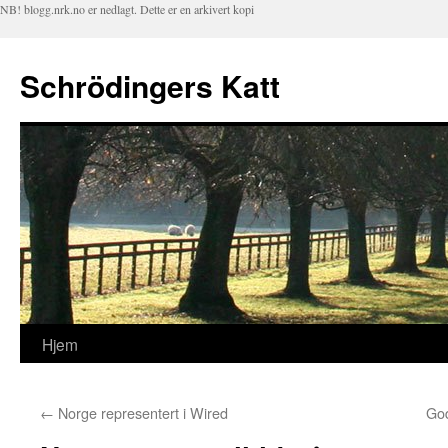
NB! blogg.nrk.no er nedlagt. Dette er en arkivert kopi
Schrödingers Katt
Hjem
Hopp
til
←
Norge representert i Wired
God
innhold