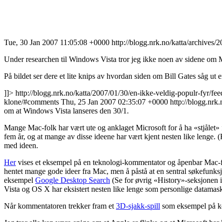
Tue, 30 Jan 2007 11:05:08 +0000
http://blogg.nrk.no/katta/archives/
Under researchen til Windows Vista tror jeg ikke noen av sidene om Mi
På bildet ser dere et lite knips av hvordan siden om Bill Gates såg ut
]]>
http://blogg.nrk.no/katta/2007/01/30/en-ikke-veldig-populr-fyr/fee
klone/#comments
Thu, 25 Jan 2007 02:35:07 +0000
http://blogg.nrk
om at Windows Vista lanseres den 30/1.
Mange Mac-folk har vært ute og anklaget Microsoft for å ha «stjålet»
fem år, og at mange av disse ideene har vært kjent nesten like lenge.
med ideen.
Her
vises et eksempel på en teknologi-kommentator og åpenbar Mac-fa
hentet mange gode ideer fra Mac, men å påstå at en sentral søkefunks
eksempel
Google Desktop Search
(Se for øvrig «History»-seksjonen i
Vista og OS X har eksistert nesten like lenge som personlige datamask
Når kommentatoren trekker fram et
3D-sjakk-spill
som eksempel på kopi