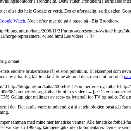
tviklingskontorer i Trondheim. Dette stiller Trondheim i særklasse inter
t er altså det hele Google er verdt. Det er uforståelig, særlig siden Goo
Google Watch
. Noen ofrer mye tid på å passe på «Big Broother».
ttp://blogg.nrk.no/katta/2006/11/21/norge-representert-i-wired/
http://bl
/11/norge-representert-i-wired.html
Les videre
→
]]>
rig omtalt.
ettets enorme brukermasse får et stort publikum. Et eksempel som nev
e» av a-ha. Jeg klarte ikke å finne akkurat den, men fant fort ut at
par
d/
0
http://blogg.nrk.no/katta/2006/08/15/sommerferie-og-fotball/
http:
/2006/08/sommerferie-og-fotball.html
Les videre
→
]]>
Da er sommerferie
an TNS Gallup gjør målinger av seer- og lyttertall for TV og radio. Føl
sert i det. Det skulle være unødvendig å si at teknologien også går fram
ning.
 kamper sammen med mine mer fanatiske venner. Alle fanatiske fotball-fans
et var streik i 1990 og kampene gikk uten kommentarer. Den ene semifi