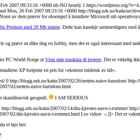
 Feb 2007 09:33:16 +0000
nb-NO
hourly
1
https://wordpress.org/?v=4
ond
Mon, 26 Feb 2007 09:33:16 +0000
http://blogg.nrk.no/katta/archi
 Noen av dem prøver for eksempel å installere Microsoft sitt operativsy
8 Mhz Pentium med 20 Mb minne
. Dette kan kanskje sammenlignes med å pu
ikle og prøve ut slike ting en hobby, men det er også interessant med ta
lder PC World Norge at
Vista gjør maskina di tregere
. Det er virkelig ik
allerte XP fortjente en pris for «ekstrem misbruk av tid».
ed/
0
http://blogg.nrk.no/katta/2007/02/26/nettets-naive-barndom/
http:
s/2007/02/nettets-naive-barndom.html
m skandinavisk geografi.
I AM SERIOUS
2
http://blogg.nrk.no/katta/2007/02/14/din-kjrestes-navn-i-rommet/
http:
s/2007/02/din-kjrestes-navn-i-rommet.html
Les videre
→
]]>
Det er valen
du et tips her:
?