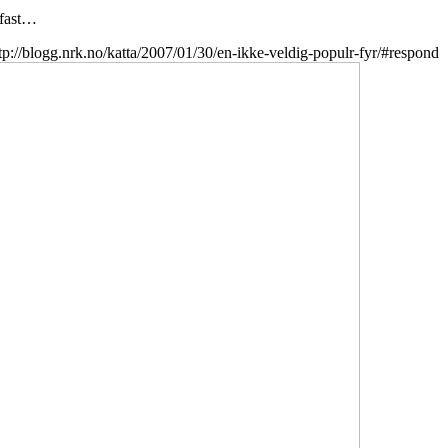
dfast…
tp://blogg.nrk.no/katta/2007/01/30/en-ikke-veldig-populr-fyr/#respond