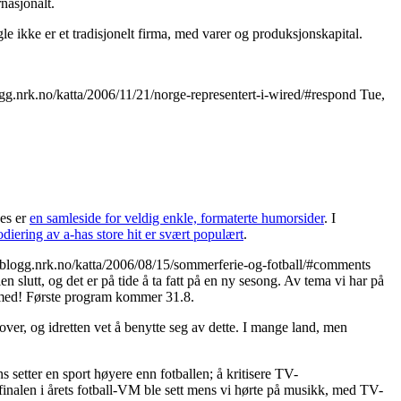
nasjonalt.
gle ikke er et tradisjonelt firma, med varer og produksjonskapital.
ogg.nrk.no/katta/2006/11/21/norge-representert-i-wired/#respond
Tue,
nes er
en samleside for veldig enkle, formaterte humorsider
. I
odiering av a-has store hit er svært populært
.
//blogg.nrk.no/katta/2006/08/15/sommerferie-og-fotball/#comments
n slutt, og det er på tide å ta fatt på en ny sesong. Av tema vi har på
g med! Første program kommer 31.8.
over, og idretten vet å benytte seg av dette. I mange land, men
 setter en sport høyere enn fotballen; å kritisere TV-
nalen i årets fotball-VM ble sett mens vi hørte på musikk, med TV-