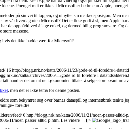
r kopiert fra dem. Men Apple har da vitterlig også plukket funksjonali
eene. Poenget mitt er ikke at Microsoft er bedre enn Apple, poenget er 
etoder på sin vei til toppen, og utnyttet sin markedsposisjon. Men mange
l av vår hverdag uten Microsoft? Det er ikke godt å si, men Apple har all
et har de oppnådd ved å lage enkel, og dermed billig programvare. Og d
e store massene.
 hvis det ikke hadde vært for Microsoft?
ed/
16
http://blogg.nrk.no/katta/2006/11/23/gode-rd-til-foreldre-i-datati
logg.nrk.no/katta/archives/2006/11/gode-rd-til-foreldre-i-datatidsalderen
fortalt handler det om at nett-økonomien tillater å selge store kvantum a
ikkel
, men det er ikke tema for denne posten.
ldre som bekymrer seg over barnas dataspill og internettbruk tenkte je
vanlige» foreldre.
alderen/feed/
0
http://blogg.nrk.no/katta/2006/11/21/noen-passer-alltid-p
/2006/11/noen-passer-alltid-p.html
Les videre
→
]]>