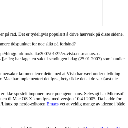
r på rad. Det er tydeligvis populært å drive hærverk på disse sidene.
amere tidspunktet for noe slikt på forhånd?
tp://blogg.nrk.no/katta/2007/01/25/er-vista-en-mac-os-x-
→
]]>
Jeg har laget en sak til sendingen i dag (25.01.2007) som handler
nersaker kommenterer dette med at Vista har vært under utvikling i
ac har implementert det først, betyr ikke det at de var først ute
r ikke spesielt imponert over poengene hans. Selvsagt har Microsoft
sjonen til Mac OS X kom først med versjon 10.4 i 2005. Da hadde for
IX/Linux og nerde-editoren
Emacs
vet at veldig mange av ideene i både