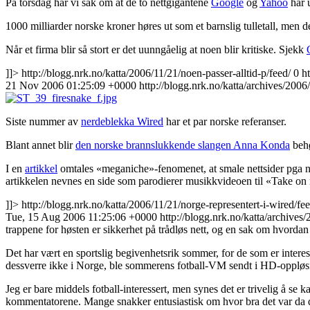
På torsdag har vi sak om at de to nettgigantene
Google
og
Yahoo
har u
1000 milliarder norske kroner høres ut som et barnslig tulletall, men de
Når et firma blir så stort er det uunngåelig at noen blir kritiske. Sjekk
]]>
http://blogg.nrk.no/katta/2006/11/21/noen-passer-alltid-p/feed/
0
h
21 Nov 2006 01:25:09 +0000
http://blogg.nrk.no/katta/archives/2006
Siste nummer av
nerdeblekka Wired
har et par norske referanser.
Blant annet blir
den norske brannslukkende slangen Anna Konda
behø
I en
artikkel
omtales «meganiche»-fenomenet, at smale nettsider pga n
artikkelen nevnes en side som parodierer musikkvideoen til «Take on m
]]>
http://blogg.nrk.no/katta/2006/11/21/norge-representert-i-wired/fee
Tue, 15 Aug 2006 11:25:06 +0000
http://blogg.nrk.no/katta/archives
trappene for høsten er sikkerhet på trådløs nett, og en sak om hvord
Det har vært en sportslig begivenhetsrik sommer, for de som er interes
dessverre ikke i Norge, ble sommerens fotball-VM sendt i HD-oppløs
Jeg er bare middels fotball-interessert, men synes det er trivelig å se
kommentatorene. Mange snakker entusiastisk om hvor bra det var da d