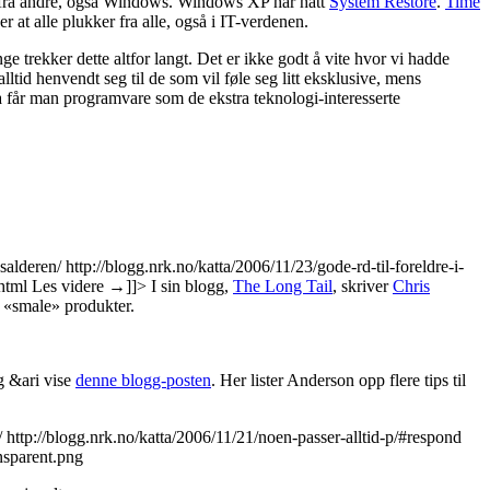
tet fra andre, også Windows. Windows XP har hatt
System Restore
.
Time
at alle plukker fra alle, også i IT-verdenen.
 trekker dette altfor langt. Det er ikke godt å vite hvor vi hadde
tid henvendt seg til de som vil føle seg litt eksklusive, mens
a får man programvare som de ekstra teknologi-interesserte
dsalderen/
http://blogg.nrk.no/katta/2006/11/23/gode-rd-til-foreldre-i-
.html
Les videre
→
]]>
I sin blogg,
The Long Tail
, skriver
Chris
v «smale» produkter.
g &ari vise
denne blogg-posten
. Her lister Anderson opp flere tips til
/
http://blogg.nrk.no/katta/2006/11/21/noen-passer-alltid-p/#respond