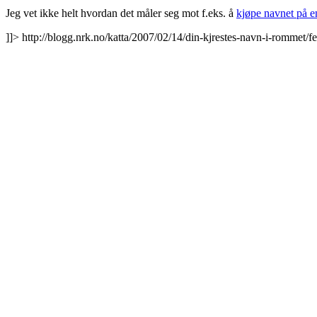
Jeg vet ikke helt hvordan det måler seg mot f.eks. å
kjøpe navnet på en
]]>
http://blogg.nrk.no/katta/2007/02/14/din-kjrestes-navn-i-rommet/f