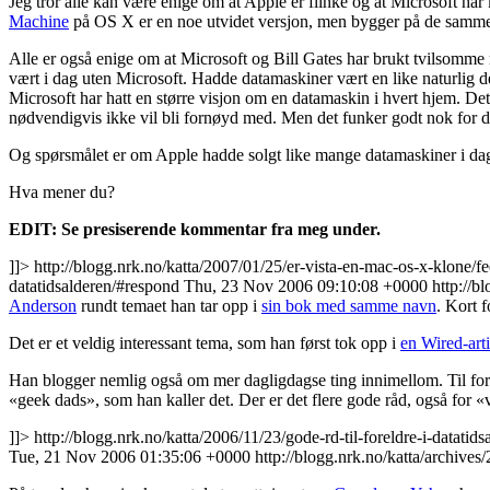
Jeg tror alle kan være enige om at Apple er flinke og at Microsoft ha
Machine
på OS X er en noe utvidet versjon, men bygger på de samme id
Alle er også enige om at Microsoft og Bill Gates har brukt tvilsomme m
vært i dag uten Microsoft. Hadde datamaskiner vært en like naturlig de
Microsoft har hatt en større visjon om en datamaskin i hvert hjem. D
nødvendigvis ikke vil bli fornøyd med. Men det funker godt nok for d
Og spørsmålet er om Apple hadde solgt like mange datamaskiner i dag
Hva mener du?
EDIT: Se presiserende kommentar fra meg under.
]]>
http://blogg.nrk.no/katta/2007/01/25/er-vista-en-mac-os-x-klone/fe
datatidsalderen/#respond
Thu, 23 Nov 2006 09:10:08 +0000
http://b
Anderson
rundt temaet han tar opp i
sin bok med samme navn
. Kort 
Det er et veldig interessant tema, som han først tok opp i
en Wired-art
Han blogger nemlig også om mer dagligdagse ting innimellom. Til fore
«geek dads», som han kaller det. Der er det flere gode råd, også for «
]]>
http://blogg.nrk.no/katta/2006/11/23/gode-rd-til-foreldre-i-datatids
Tue, 21 Nov 2006 01:35:06 +0000
http://blogg.nrk.no/katta/archives