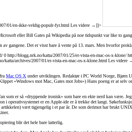
2007/01/en-ikke-veldig-populr-fyr.html
Les videre
→
]]>
crosoft eller Bill Gates på Wikipedia på noe tidspunkt var like to gange
 en av gangene. Det er visst bare å vente på 13. mars. Men hvorfor prokl
d/
0
http://blogg.nrk.no/katta/2007/01/25/er-vista-en-mac-os-x-klone/
ht
.no/katta/archives/2007/01/er-vista-en-mac-os-x-klone.html
Les videre
 fra
Mac OS X
under utviklingen. Redaktør i PC World Norge, Bjørn Un
 (Klippet «Windows mot Mac, Gates mot Jobs») Hans poeng er at selv om M
n som er så «dryppende ironisk» som bare en ekte nerd kan være. Jeg e
jon i operativsystemet er en Apple-ide er å trekke det langt. Søkefunk
 artikkelen) vært tigjengelig i et par år. De som derimot har brukt UN
iner.
ering blir det hele bare latterlig.