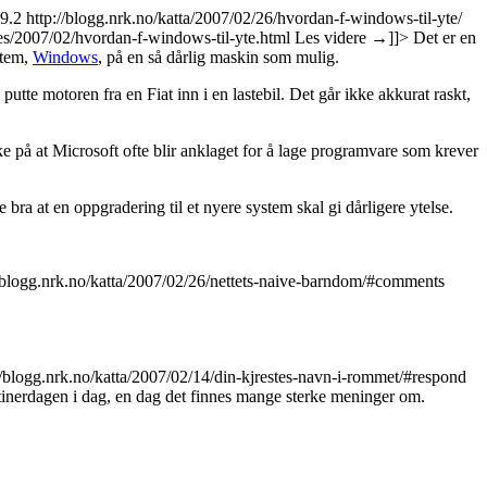
.9.2
http://blogg.nrk.no/katta/2007/02/26/hvordan-f-windows-til-yte/
ves/2007/02/hvordan-f-windows-til-yte.html
Les videre
→
]]>
Det er en
stem,
Windows
, på en så dårlig maskin som mulig.
tte motoren fra en Fiat inn i en lastebil. Det går ikke akkurat raskt,
nke på at Microsoft ofte blir anklaget for å lage programvare som krever
ke bra at en oppgradering til et nyere system skal gi dårligere ytelse.
//blogg.nrk.no/katta/2007/02/26/nettets-naive-barndom/#comments
//blogg.nrk.no/katta/2007/02/14/din-kjrestes-navn-i-rommet/#respond
tinerdagen i dag, en dag det finnes mange sterke meninger om.