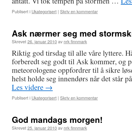
antatt. Vi tok tempen på stormen …
Les
Publisert i
Ukategorisert
|
Skriv en kommentar
Ask nærmer seg med stormskr
Skrevet
26. januar 2010
av
nrk finnmark
Riktig god tirsdag til alle våre lyttere. H
forberedt seg godt til Ask kommer, og po
meteorologene oppfordrer til å sikre løs
helst holde seg innendørs når det står 
Les videre
→
Publisert i
Ukategorisert
|
Skriv en kommentar
God mandags morgen!
Skrevet
25. januar 2010
av
nrk finnmark