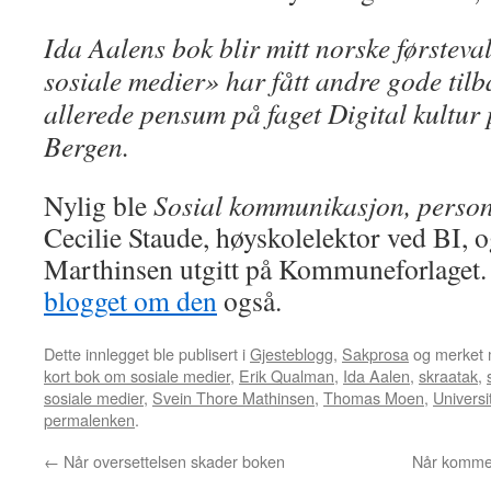
Ida Aalens bok blir mitt norske førstev
sosiale medier» har fått andre gode til
allerede pensum på faget Digital kultur 
Bergen.
Nylig ble
Sosial kommunikasjon, personl
Cecilie Staude, høyskolelektor ved BI, o
Marthinsen utgitt på Kommuneforlaget
blogget om den
også.
Dette innlegget ble publisert i
Gjesteblogg
,
Sakprosa
og merket
kort bok om sosiale medier
,
Erik Qualman
,
Ida Aalen
,
skraatak
,
sosiale medier
,
Svein Thore Mathinsen
,
Thomas Moen
,
Universi
permalenken
.
←
Når oversettelsen skader boken
Når kommer