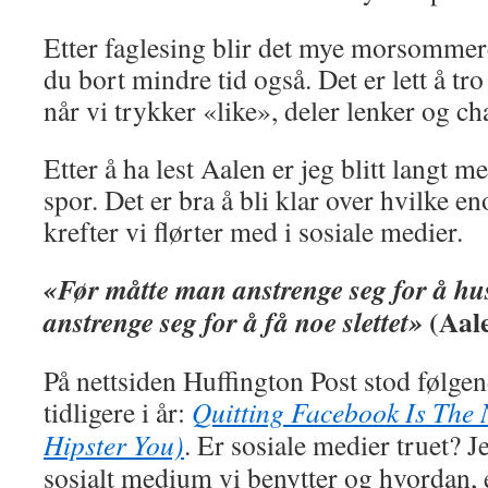
Etter faglesing blir det mye morsommere,
du bort mindre tid også. Det er lett å tro 
når vi trykker «like», deler lenker og cha
Etter å ha lest Aalen er jeg blitt langt m
spor. Det er bra å bli klar over hvilke 
krefter vi flørter med i sosiale medier.
«Før måtte man anstrenge seg for å h
(Aale
anstrenge seg for å få noe slettet»
På nettsiden Huffington Post stod følge
tidligere i år:
Quitting Facebook Is The 
Hipster You)
. Er sosiale medier truet? J
sosialt medium vi benytter og hvordan, 