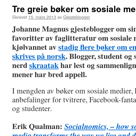
Tre greie bøker om sosiale me
Skrevet
15. mars 2013
av
Gjesteblogger
Johanne Magnus gjesteblogger om si
favoritter av faglitteratur om sosiale 
kjølvannet av
stadig flere bøker om 
skrives på norsk
. Blogger, student og
nerd
skraatak
har lest og sammenlign
mener har bred appell.
I mengden av bøker om sosiale medier, 
anbefalinger for tvitrere, Facebook-fanta
og studenter.
Erik Qualman:
Socialnomics, – how s
media transforms the way we live and 