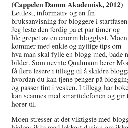
(Cappelen Damm Akademisk, 2012)
Lettlest, informativ og en fin
bruksanvisning for bloggere i startfasen
Jeg leste den ferdig på et par timer og
ble grepet av en enorm blogglyst. Moen
kommer med enkle og nyttige tips om
hva man skal fylle en blogg med, både nå
bilder. Som nevnte Qualmann lærer Mo
få flere lesere i tillegg til å skildre blog
hvordan du kan tjene penger på blogging.
og passer fint i vesken. I tillegg har b
kan scannes med smarttelefonen og gir t
hører til.
Moen stresser at det viktigste med blo
hjelper ikke med lekkert design om ikke