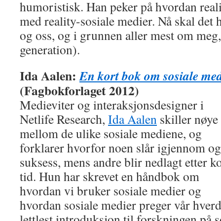
humoristisk. Han peker på hvordan reality
med reality-sosiale medier. Nå skal de
og oss, og i grunnen aller mest om me
generation).
Ida Aalen:
En kort bok om sosiale med
(Fagbokforlaget 2012)
Medieviter og interaksjonsdesigner i
Netlife Research,
Ida Aalen
skiller nøye
mellom de ulike sosiale mediene, og
forklarer hvorfor noen slår igjennom og
suksess, mens andre blir nedlagt etter k
tid. Hun har skrevet en håndbok om
hvordan vi bruker sosiale medier og
hvordan sosiale medier preger vår hver
lettlest introduksjon til forskningen på