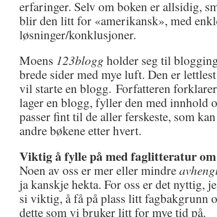
erfaringer. Selv om boken er allsidig, s
blir den litt for «amerikansk», med enk
løsninger/konklusjoner.
Moens
123blogg
holder seg til bloggin
brede sider med mye luft. Den er lettles
vil starte en blogg. Forfatteren forklare
lager en blogg, fyller den med innhold o
passer fint til de aller ferskeste, som k
andre bøkene etter hvert.
Viktig å fylle på med faglitteratur om
Noen av oss er mer eller mindre
avheng
ja kanskje hekta. For oss er det nyttig, j
si viktig, å få på plass litt fagbakgrunn 
dette som vi bruker litt for mye tid på.