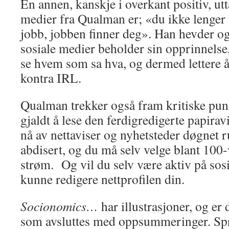
En annen, kanskje i overkant positiv, utt
medier fra Qualman er; «du ikke lenger 
jobb, jobben finner deg». Han hevder o
sosiale medier beholder sin opprinnelse, a
se hvem som sa hva, og dermed lettere å
kontra IRL.
Qualman trekker også fram kritiske punk
gjaldt å lese den ferdigredigerte papira
nå av nettaviser og nyhetsteder døgnet 
abdisert, og du må selv velge blant 100-
strøm. Og vil du selv være aktiv på sos
kunne redigere nettprofilen din.
Socionomics…
har illustrasjoner, og er d
som avsluttes med oppsummeringer. Språ