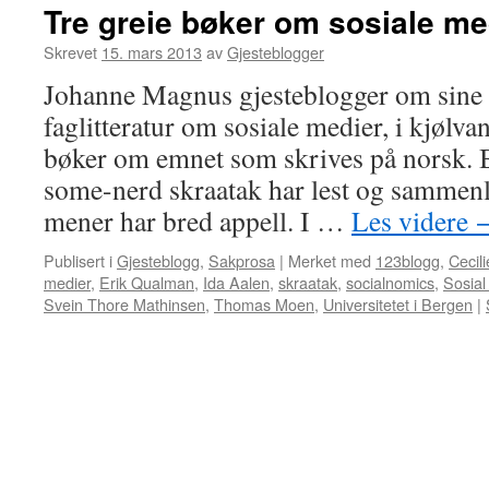
Tre greie bøker om sosiale me
Skrevet
15. mars 2013
av
Gjesteblogger
Johanne Magnus gjesteblogger om sine f
faglitteratur om sosiale medier, i kjølvan
bøker om emnet som skrives på norsk. B
some-nerd skraatak har lest og sammenl
mener har bred appell. I …
Les videre
Publisert i
Gjesteblogg
,
Sakprosa
|
Merket med
123blogg
,
Cecil
medier
,
Erik Qualman
,
Ida Aalen
,
skraatak
,
socialnomics
,
Sosia
Svein Thore Mathinsen
,
Thomas Moen
,
Universitetet i Bergen
|