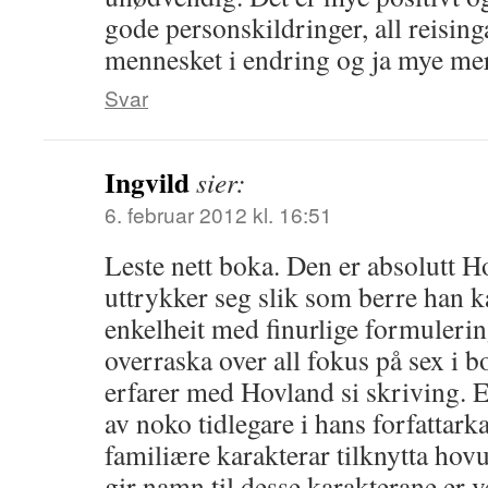
gode personskildringer, all reising
mennesket i endring og ja mye mer
Svar
Ingvild
sier:
6. februar 2012 kl. 16:51
Leste nett boka. Den er absolutt H
uttrykker seg slik som berre han ka
enkelheit med finurlige formulerin
overraska over all fokus på sex i b
erfarer med Hovland si skriving. El
av noko tidlegare i hans forfattar
familiære karakterar tilknytta ho
gir namn til desse karakterane er v