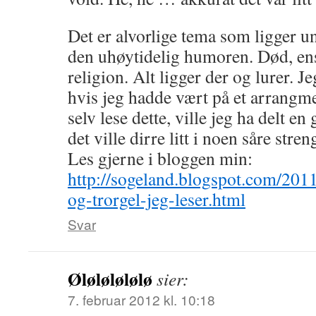
Det er alvorlige tema som ligger und
den uhøytidelig humoren. Død, ens
religion. Alt ligger der og lurer. Je
hvis jeg hadde vært på et arrangm
selv lese dette, ville jeg ha delt e
det ville dirre litt i noen såre stren
Les gjerne i bloggen min:
http://sogeland.blogspot.com/201
og-trorgel-jeg-leser.html
Svar
Ølølølølølø
sier:
7. februar 2012 kl. 10:18