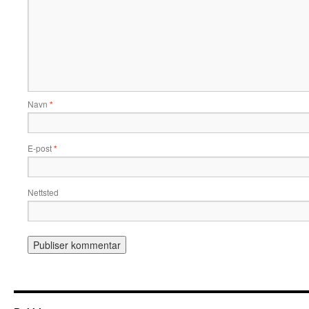
Navn
*
E-post
*
Nettsted