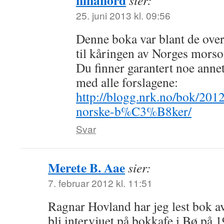
ninanord
sier:
25. juni 2013 kl. 09:56
Denne boka var blant de ove
til kåringen av Norges morso
Du finner garantert noe annet
med alle forslagene:
http://blogg.nrk.no/bok/20
norske-b%C3%B8ker/
Svar
Merete B. Aae
sier:
7. februar 2012 kl. 11:51
Ragnar Hovland har jeg lest bok av
bli intervjuet på bokkafe i Bø på 1