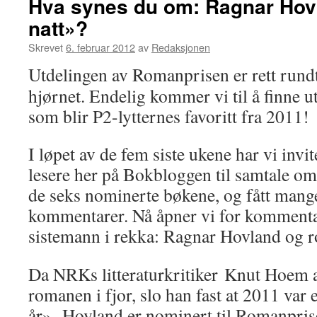
Hva synes du om: Ragnar Hovl
natt»?
Skrevet
6. februar 2012
av
Redaksjonen
Utdelingen av Romanprisen er rett rund
hjørnet. Endelig kommer vi til å finne 
som blir P2-lytternes favoritt fra 2011!
I løpet av de fem siste ukene har vi invit
lesere her på Bokbloggen til samtale o
de seks nominerte bøkene, og fått mange
kommentarer. Nå åpner vi for komment
sistemann i rekka: Ragnar Hovland og
Da NRKs litteraturkritiker Knut Hoem 
romanen i fjor, slo han fast at 2011 var
år». Hovland er nominert til Romanpr