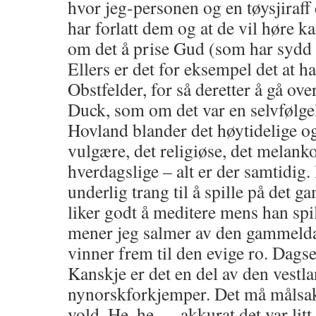
hvor jeg-personen og en tøysjiraff 
har forlatt dem og at de vil høre k
om det å prise Gud (som har sydd h
Ellers er det for eksempel det at 
Obstfelder, for så deretter å gå ove
Duck, som om det var en selvfølgeli
Hovland blander det høytidelige og
vulgære, det religiøse, det melank
hverdagslige – alt er der samtidig
underlig trang til å spille på det g
liker godt å meditere mens han spi
mener jeg salmer av den gammelda
vinner frem til den evige ro. Dagse
Kanskje er det en del av den vestl
nynorskforkjemper. Det må målsak ti
vold. He, he … akkurat det var lit