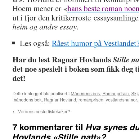
Hoem mener er «
hans beste roman noe
ut i fjor den kritikerroste essaysamling
heim og andre essay
.
Les også:
Råest humor på Vestlandet
Har du lest Ragnar Hovlands
Stille na
det noe spesielt i boken som fikk deg
det!
Dette innlegget ble publisert i
Månedens bok
,
Romanprisen
,
Skjø
månedens bok
,
Ragnar Hovland
,
romanprisen
,
vestlandshumor
←
Verdens beste fiskekaker?
7 kommentarer til
Hva synes d
Hovlands «Stille natt»?