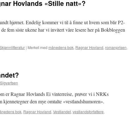
ar Hovlands «Stille natt»?
undt hjørnet. Endelig kommer vi til å finne ut hvem som blir P2-
av de fem siste ukene har vi invitert våre lesere her på Bokbloggen
Skjønnlitteratur
|
Merket med
månedens bok
,
Ragnar Hovland
,
romanprisen
,
andet?
 Sigvartsen
m er Ragnar Hovlands Ei vinterreise, prøver vi i NRKs
 som kjennetegner den mye omtalte «vestlandshumoren».
ånedens bok
,
Ragnar Hovland
,
Vestlandet
,
vestlandsforfattere
,