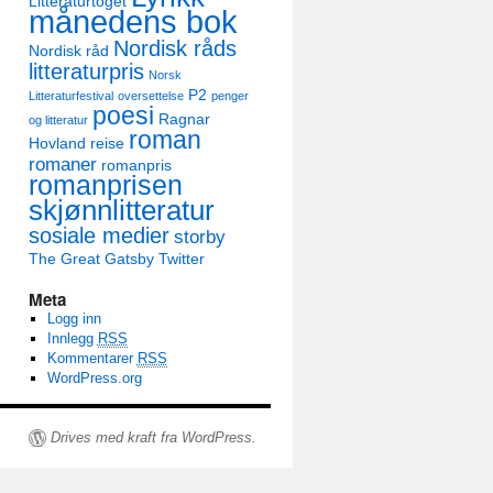
Litteraturtoget
månedens bok
Nordisk råds
Nordisk råd
litteraturpris
Norsk
P2
Litteraturfestival
oversettelse
penger
poesi
Ragnar
og litteratur
roman
Hovland
reise
romaner
romanpris
romanprisen
skjønnlitteratur
sosiale medier
storby
The Great Gatsby
Twitter
Meta
Logg inn
Innlegg
RSS
Kommentarer
RSS
WordPress.org
Drives med kraft fra WordPress.