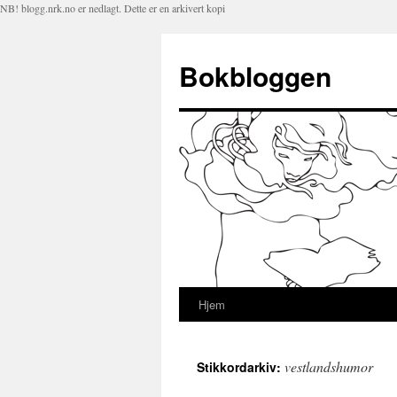
NB! blogg.nrk.no er nedlagt. Dette er en arkivert kopi
Bokbloggen
Hjem
Hopp
til
vestlandshumor
Stikkordarkiv:
innhold