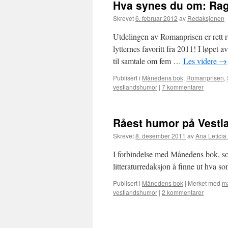
Hva synes du om: Ragn
Skrevet
6. februar 2012
av
Redaksjonen
Utdelingen av Romanprisen er rett r
lytternes favoritt fra 2011! I løpet 
til samtale om fem …
Les videre
→
Publisert i
Månedens bok
,
Romanprisen
,
vestlandshumor
|
7 kommentarer
Råest humor på Vestl
Skrevet
8. desember 2011
av
Ana Leticia
I forbindelse med Månedens bok, so
litteraturredaksjon å finne ut hva
Publisert i
Månedens bok
|
Merket med
m
vestlandshumor
|
2 kommentarer