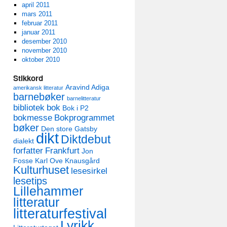
april 2011
mars 2011
februar 2011
januar 2011
desember 2010
november 2010
oktober 2010
Stikkord
Aravind Adiga
amerikansk litteratur
barnebøker
barnelitteratur
bibliotek
bok
Bok i P2
bokmesse
Bokprogrammet
bøker
Den store Gatsby
dikt
Diktdebut
dialekt
forfatter
Frankfurt
Jon
Fosse
Karl Ove Knausgård
Kulturhuset
lesesirkel
lesetips
Lillehammer
litteratur
litteraturfestival
Lyrikk