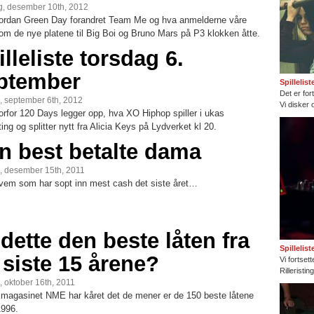
, desember 10th, 2012
ordan Green Day forandret Team Me og hva anmelderne våre
om de nye platene til Big Boi og Bruno Mars på P3 klokken åtte.
illeliste torsdag 6.
ptember
Spillelis
Det er fort
, september 6th, 2012
Vi disker 
orfor 120 Days legger opp, hva XO Hiphop spiller i ukas
sting og splitter nytt fra Alicia Keys på Lydverket kl 20.
n best betalte dama
, desember 15th, 2011
hvem som har sopt inn mest cash det siste året…
 dette den beste låten fra
Spillelis
 siste 15 årene?
Vi fortset
Rilleristi
 oktober 16th, 2011
magasinet NME har kåret det de mener er de 150 beste låtene
1996.