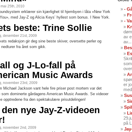
, mai 25th, 2010
- G
undsystem erklærer sin kjærlighet til hjembyen i låta «New York
Fr
 You», med Jay-Z og Alicia Keys’ hyllest som bonus. I New York.
- V
ets beste: Trine Sollie
K
dømt
, desember 21st, 2009
av e
ets redaksjon gir deg sine beste skiver, oversette perler og
av...
 nedturer fra året som gikk.
Bes
Es
Skri
all og J-Lo-fall på
som 
over
erican Music Awards
An
spør
, november 23rd, 2009
er j
m Michael Jackson vant hele fire priser post mortem var det
med 
e som dominerte gårdagens American Music Awards. Se videoer
Sus
le opptredene fra den spektakulære prisutdelingen!
Si
Spil
 den nye Jay-Z-videoen
Li
r!
29.
på 
, november 2nd, 2009
Jay