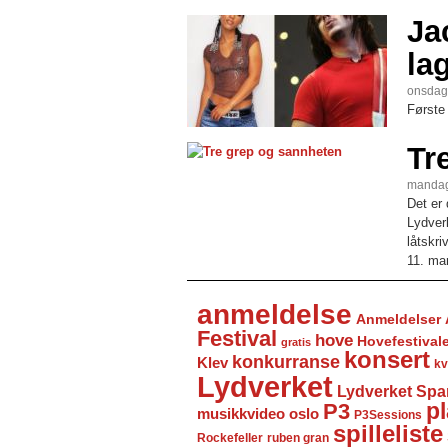
Ja
la
onsdag,
Første
Tr
mandag
Det er 
Lydver
låtskri
11. mar
anmeldelse
Anmeldelser
Festival
hove
Hovefestival
gratis
konsert
konkurranse
Klev
kv
Lydverket
Lydverket Spa
P3
pl
musikkvideo
oslo
P3Sessions
spilleliste
Rockefeller
ruben gran