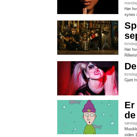
mandag
Hør hv
synes 
Sp
se
torsdag
Hør hv
Rilleri
De
torsdag
Gjett 
Er
de
søndag,
Musikk
siden 