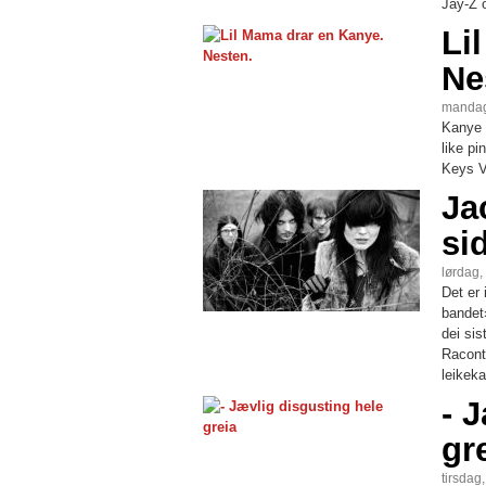
Jay-Z 
Li
Ne
mandag
Kanye 
like pi
Keys V
Ja
si
lørdag,
Det er 
bandet
dei si
Racont
leikek
- 
gr
tirsdag