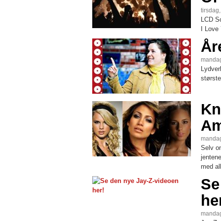
tirsdag
LCD So
I Love
År
mandag
Lydverk
største
Kn
Am
mandag
Selv o
jenten
med al
Se
he
mandag