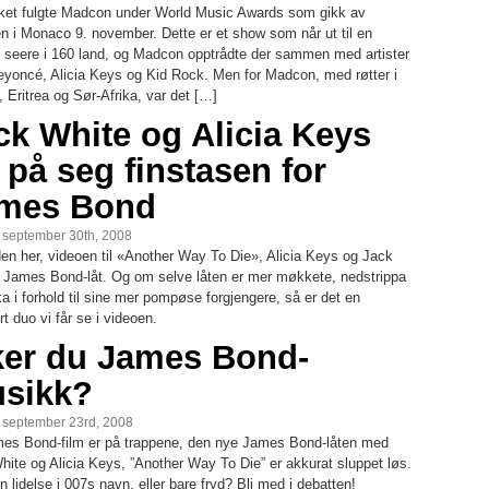
ket fulgte Madcon under World Music Awards som gikk av
en i Monaco 9. november. Dette er et show som når ut til en
rd seere i 160 land, og Madcon opptrådte der sammen med artister
yoncé, Alicia Keys og Kid Rock. Men for Madcon, med røtter i
, Eritrea og Sør-Afrika, var det […]
ck White og Alicia Keys
r på seg finstasen for
mes Bond
, september 30th, 2008
den her, videoen til «Another Way To Die», Alicia Keys og Jack
 James Bond-låt. Og om selve låten er mer møkkete, nedstrippa
a i forhold til sine mer pompøse forgjengere, så er det en
rt duo vi får se i videoen.
ker du James Bond-
sikk?
, september 23rd, 2008
es Bond-film er på trappene, den nye James Bond-låten med
hite og Alicia Keys, ”Another Way To Die” er akkurat sluppet løs.
 lidelse i 007s navn, eller bare fryd? Bli med i debatten!