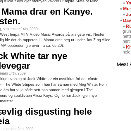
og Alicia Keys gjør storbyen vakker i Empire State of Mind
Ya
Mus
l Mama drar en Kanye.
Jø
sten.
Dav
Ru
, september 14th, 2009
grun
West herpa MTV Video Music Awards på pinligste vis. Nesten
nett
nlig ble det da rapperen Lil Mama dreit seg ut under Jay-Z og Alica
her: 
MA-opptreden (se over fra ca. 05:20).
Ki
hele
ck White tar nye
devegar
Mest 
 mars 14th, 2009
ikkje uvanleg at Jack White tar ein avstikkar frå det «faste
», The White Stripes som han har saman med Meg White. For i
ste åra har vi jo både sett han saman med gjengen i The
eurs og souldivaen Alicia Keys. Og no har Jack igjen nye
ameratar…
Jævlig disgusting hele
eia
, desember 2nd, 2008