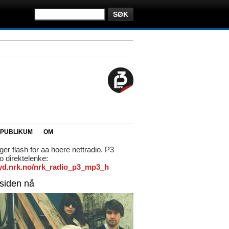
PUBLIKUM
OM
ger flash for aa hoere nettradio. P3
io direktelenke:
/lyd.nrk.no/nrk_radio_p3_mp3_h
rsiden nå