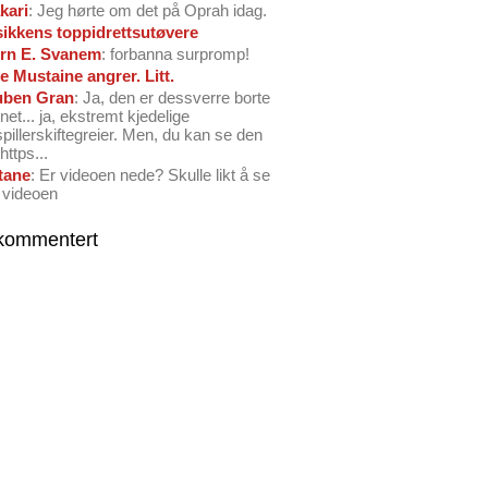
kari
: Jeg hørte om det på Oprah idag.
ikkens toppidrettsutøvere
rn E. Svanem
: forbanna surpromp!
e Mustaine angrer. Litt.
ben Gran
: Ja, den er dessverre borte
net... ja, ekstremt kjedelige
spillerskiftegreier. Men, du kan se den
https...
tane
: Er videoen nede? Skulle likt å se
 videoen
kommentert