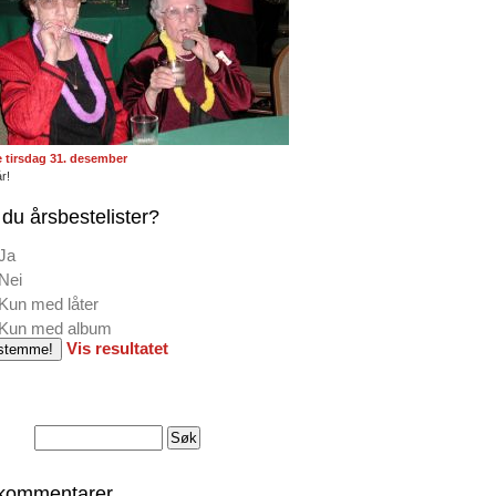
te tirsdag 31. desember
r!
du årsbestelister?
Ja
Nei
Kun med låter
Kun med album
Vis resultatet
 kommentarer