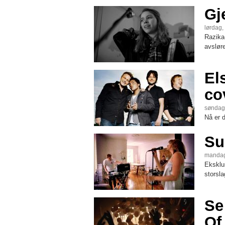
Gj
lørdag,
Razika-
avslør
El
co
søndag,
Nå er d
Su
mandag
Eksklu
storsl
Se
Of