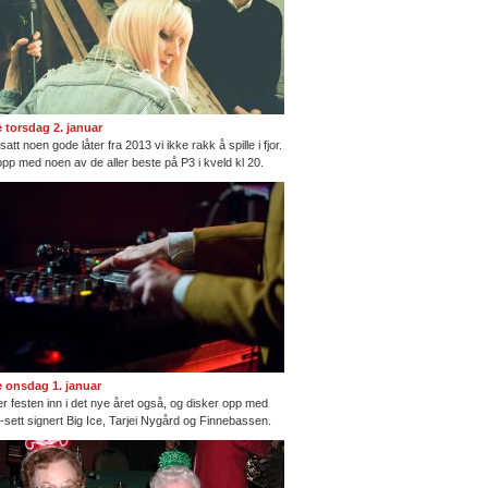
te torsdag 2. januar
satt noen gode låter fra 2013 vi ikke rakk å spille i fjor.
opp med noen av de aller beste på P3 i kveld kl 20.
te onsdag 1. januar
ter festen inn i det nye året også, og disker opp med
ng-sett signert Big Ice, Tarjei Nygård og Finnebassen.