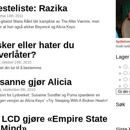
esteliste: Razika
 mai 14th, 2011
gitarist Maria Råkil blir kampklar av The Aller Værste, men
er at hun også elsker Beyoncé og Alicia Keys.
Spillelis
sker eller hater du
Godt nyttå
verlåter?
Lager 
 oktober 24th, 2010
et din tur til å bestemme.
sanne gjør Alicia
, september 6th, 2010
sivt for Lydverket: Susanne Sundfør og Puma spanderer en
agen versjon av Alicia Keys’ «Try Sleeping With A Broken Heart»!
Søk
 LCD gjøre «Empire State
 Mind»
Siste