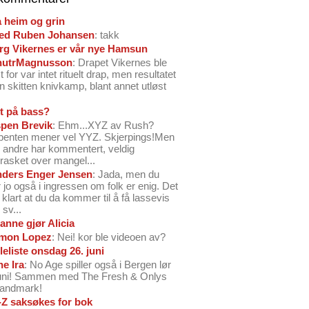
å heim og grin
ed Ruben Johansen
: takk
arg Vikernes er vår nye Hamsun
nutrMagnusson
: Drapet Vikernes ble
 for var intet rituelt drap, men resultatet
n skitten knivkamp, blant annet utløst
t på bass?
pen Brevik
: Ehm...XYZ av Rush?
benten mener vel YYZ. Skjerpings!Men
andre har kommentert, veldig
rasket over mangel...
ders Enger Jensen
: Jada, men du
 jo også i ingressen om folk er enig. Det
o klart at du da kommer til å få lassevis
sv...
anne gjør Alicia
mon Lopez
: Nei! kor ble videoen av?
leliste onsdag 26. juni
ne Ira
: No Age spiller også i Bergen lør
juni! Sammen med The Fresh & Onlys
Landmark!
-Z saksøkes for bok