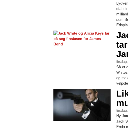
Lydver
stabel
millia
som Be
Etiopia
Ja
ta
Ja
tirsdag
Så er 
Whites
og rock
velpole
Li
mu
tirsdag
Ny Jam
Jack W
Enda en