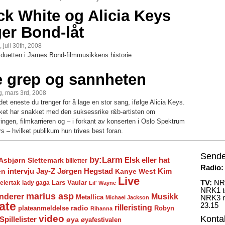
ck White og Alicia Keys
ger Bond-låt
 juli 30th, 2008
 duetten i James Bond-filmmusikkens historie.
e grep og sannheten
, mars 3rd, 2008
det eneste du trenger for å lage en stor sang, ifølge Alicia Keys.
ket har snakket med den suksessrike r&b-artisten om
vingen, filmkarrieren og – i forkant av konserten i Oslo Spektrum
s – hvilket publikum hun trives best foran.
Sende
by:Larm
Elsk eller hat
Asbjørn Slettemark
billetter
Radio:
Jay-Z
Jørgen Hegstad
en
intervju
Kanye West
Kim
Live
TV:
NRK
Lars Vaular
lady gaga
elertak
Lil' Wayne
NRK1 to
marius asp
nderer
Musikk
Metallica
NRK3 m
Michael Jackson
ate
23.15
rilleristing
radio
plateanmeldelse
Robyn
Rihanna
video
Konta
Spillelister
øya
øyafestivalen