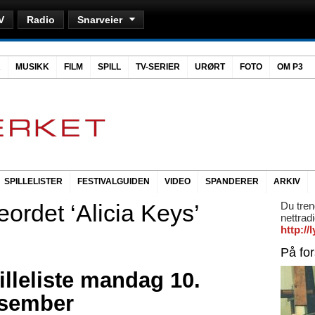
V
Radio
Snarveier
R
MUSIKK
FILM
SPILL
TV-SERIER
URØRT
FOTO
OM P3
SPILLELISTER
FESTIVALGUIDEN
VIDEO
SPANDERER
ARKIV
ordet ‘Alicia Keys’
Du tren
nettrad
http:/
På fo
illeliste mandag 10.
sember