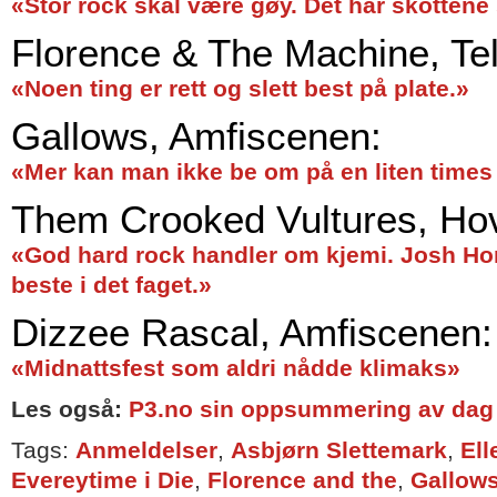
«Stor rock skal være gøy. Det har skottene 
Florence & The Machine, Te
«Noen ting er rett og slett best på plate.»
Gallows, Amfiscenen:
«Mer kan man ikke be om på en liten times
Them Crooked Vultures, Ho
«God hard rock handler om kjemi. Josh H
beste i det faget.»
Dizzee Rascal, Amfiscenen:
«Midnattsfest som aldri nådde klimaks»
Les også:
P3.no sin oppsummering av dag 
Tags:
Anmeldelser
,
Asbjørn Slettemark
,
El
Evereytime i Die
,
Florence and the
,
Gallow