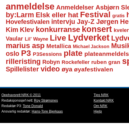
anmeldelse
Anmeldelser
Asbjørn Sl
Festival
by:Larm
Elsk eller hat
gratis
intervju
Jay-Z
Jørgen He
Hovefestivalen
konsert
konkurranse
Kim Klev
kveler
Lydverket
Live
Lydv
Vaular
Lil' Wayne
marius asp
Musi
Metallica
Michael Jackson
P3
plate
oslo
plateanmeldel
P3Sessions
sp
rilleristing
Robyn
Rockefeller
ruben gran
video
Spillelister
øya
øyafestivalen
Opphavsrett NRK © 2011
Tips NRK
Redaksjonssjef nett:
Roy Strømsnes
Kontakt NRK
Redaktør P3:
Tone Donald
Om NRK
Ansvarlig redaktør:
Hans-Tore Bjerkaas
Hjelp