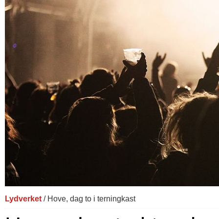
Lydverket
/ Hove, dag to i terningkast