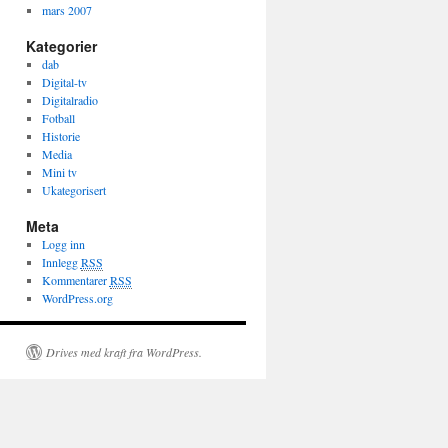
mars 2007
Kategorier
dab
Digital-tv
Digitalradio
Fotball
Historie
Media
Mini tv
Ukategorisert
Meta
Logg inn
Innlegg
RSS
Kommentarer
RSS
WordPress.org
Drives med kraft fra WordPress.