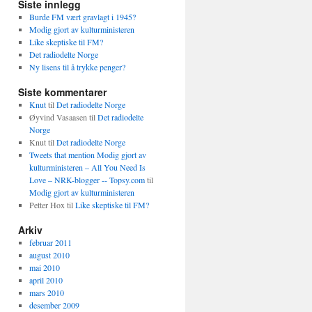
Siste innlegg
Burde FM vært gravlagt i 1945?
Modig gjort av kulturministeren
Like skeptiske til FM?
Det radiodelte Norge
Ny lisens til å trykke penger?
Siste kommentarer
Knut
til
Det radiodelte Norge
Øyvind Vasaasen
til
Det radiodelte
Norge
Knut
til
Det radiodelte Norge
Tweets that mention Modig gjort av
kulturministeren – All You Need Is
Love – NRK-blogger -- Topsy.com
til
Modig gjort av kulturministeren
Petter Hox
til
Like skeptiske til FM?
Arkiv
februar 2011
august 2010
mai 2010
april 2010
mars 2010
desember 2009