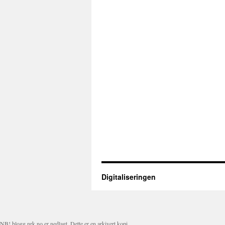
Digitaliseringen
NB! blogg.nrk.no er nedlagt. Dette er en arkivert kopi