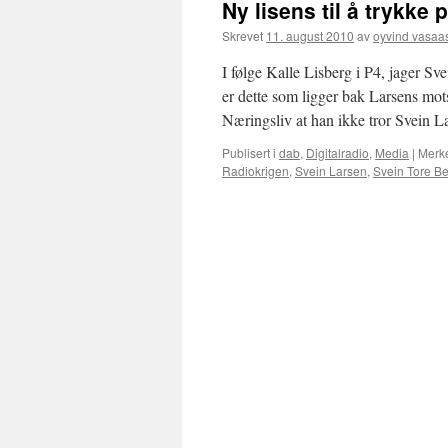
Ny lisens til å trykke
Skrevet
11. august 2010
av
oyvind vasaa
I følge Kalle Lisberg i P4, jager Sv
er dette som ligger bak Larsens mot
Næringsliv at han ikke tror Svein 
Publisert i
dab
,
Digitalradio
,
Media
|
Merk
Radiokrigen
,
Svein Larsen
,
Svein Tore B