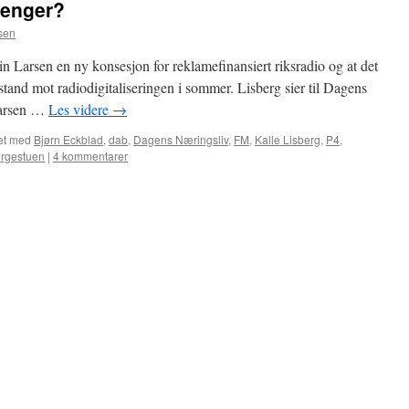
 penger?
sen
ein Larsen en ny konsesjon for reklamefinansiert riksradio og at det
stand mot radiodigitaliseringen i sommer. Lisberg sier til Dagens
Larsen …
Les videre
→
et med
Bjørn Eckblad
,
dab
,
Dagens Næringsliv
,
FM
,
Kalle Lisberg
,
P4
,
ergestuen
|
4 kommentarer