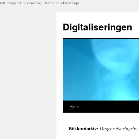
NB! blogg.nrk.no er nedlagt. Dette er en arkivert kopi
Digitaliseringen
Hjem
Hopp
til
Dagens Næringsliv
Stikkordarkiv:
innhold