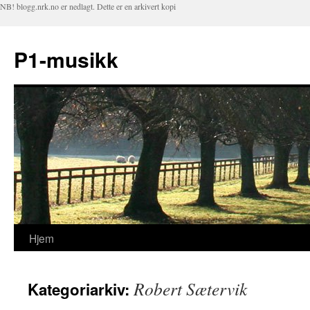
NB! blogg.nrk.no er nedlagt. Dette er en arkivert kopi
P1-musikk
Hjem
Hopp
til
Robert Sætervik
Kategoriarkiv:
innhold