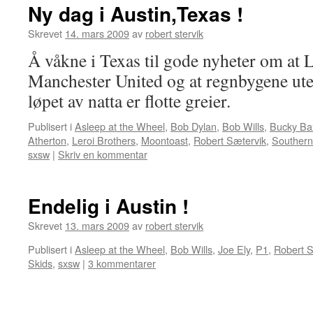
Ny dag i Austin,Texas !
Skrevet
14. mars 2009
av
robert stervik
Å våkne i Texas til gode nyheter om at 
Manchester United og at regnbygene uten
løpet av natta er flotte greier.
Publisert i
Asleep at the Wheel
,
Bob Dylan
,
Bob Wills
,
Bucky Ba
Atherton
,
Leroi Brothers
,
Moontoast
,
Robert Sætervik
,
Southern
sxsw
|
Skriv en kommentar
Endelig i Austin !
Skrevet
13. mars 2009
av
robert stervik
Publisert i
Asleep at the Wheel
,
Bob Wills
,
Joe Ely
,
P1
,
Robert S
Skids
,
sxsw
|
3 kommentarer