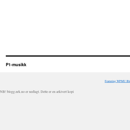
P1-musikk
Featuring WPMU Blo
NB! blogg.nrk.no er nedlagt. Dette er en arkivert kopi