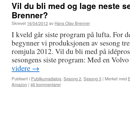
Vil du bli med og lage neste 
Brenner?
Skrevet
16/04/2012
av
Hans Olav Brenner
I kveld går siste program på lufta. For 
begynner vi produksjonen av sesong tre,
romjula 2012. Vil du bli med på idépro
sesongens siste program: Med en Vol
videre
→
Publisert i
Publikumsdialog
,
Sesong 2
,
Sesong 3
|
Merket med
Amazon
|
46 kommentarer