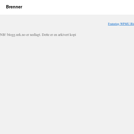
Brenner
Featuring WPMU Blo
NB! blogg.nrk.no er nedlagt. Dette er en arkivert kopi