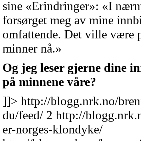
sine «Erindringer»: «I nærm
forsørget meg av mine innbi
omfattende. Det ville være 
minner nå.»
Og jeg leser gjerne dine in
på minnene våre?
]]>
http://blogg.nrk.no/bre
du/feed/
2
http://blogg.nrk
er-norges-klondyke/