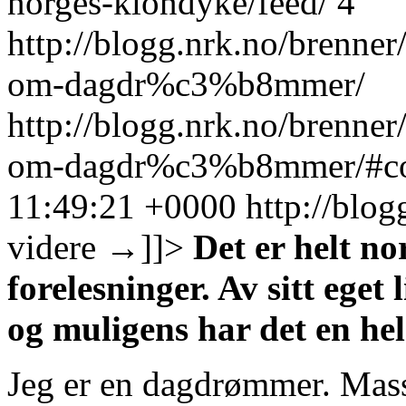
norges-klondyke/feed/
4
http://blogg.nrk.no/brenne
om-dagdr%c3%b8mmer/
http://blogg.nrk.no/brenne
om-dagdr%c3%b8mmer/#c
11:49:21 +0000
http://blo
videre
→
]]>
Det er helt no
forelesninger. Av sitt eget
og muligens har det en hel
Jeg er en dagdrømmer. Mass