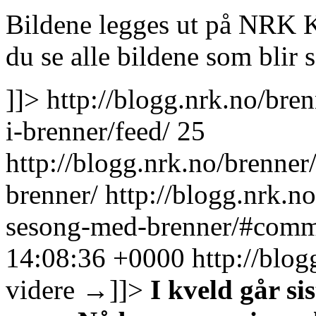
Bildene legges ut på NRK 
du se alle bildene som blir s
]]>
http://blogg.nrk.no/bren
i-brenner/feed/
25
http://blogg.nrk.no/brenne
brenner/
http://blogg.nrk.n
sesong-med-brenner/#comm
14:08:36 +0000
http://blo
videre
→
]]>
I kveld går si