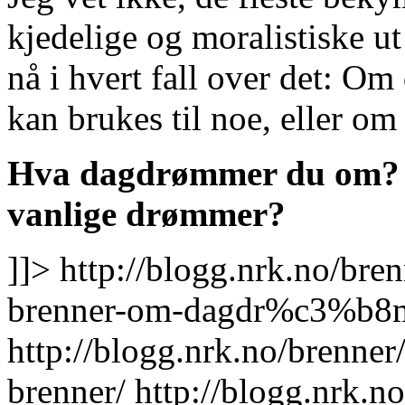
kjedelige og moralistiske ut
nå i hvert fall over det: O
kan brukes til noe, eller om 
Hva dagdrømmer du om? Kl
vanlige drømmer?
]]>
http://blogg.nrk.no/bre
brenner-om-dagdr%c3%b8m
http://blogg.nrk.no/brenner
brenner/
http://blogg.nrk.n