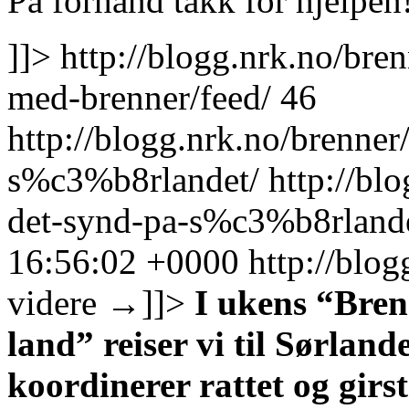
På forhånd takk for hjelpen
]]>
http://blogg.nrk.no/bre
med-brenner/feed/
46
http://blogg.nrk.no/brenner
s%c3%b8rlandet/
http://bl
det-synd-pa-s%c3%b8rland
16:56:02 +0000
http://blo
videre
→
]]>
I ukens “Brenn
land” reiser vi til Sørland
koordinerer rattet og gir