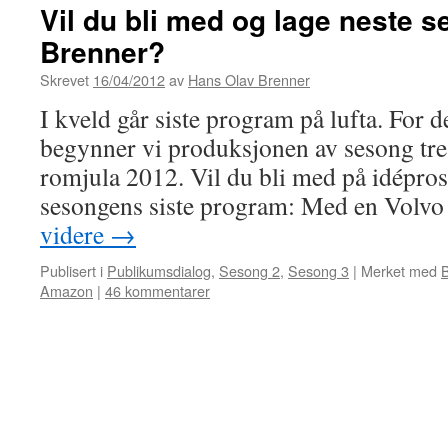
Vil du bli med og lage neste 
Brenner?
Skrevet
16/04/2012
av
Hans Olav Brenner
I kveld går siste program på lufta. For 
begynner vi produksjonen av sesong tre,
romjula 2012. Vil du bli med på idépro
sesongens siste program: Med en Vol
videre
→
Publisert i
Publikumsdialog
,
Sesong 2
,
Sesong 3
|
Merket med
Amazon
|
46 kommentarer