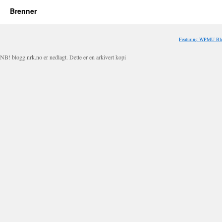
Brenner
Featuring WPMU Blo
NB! blogg.nrk.no er nedlagt. Dette er en arkivert kopi