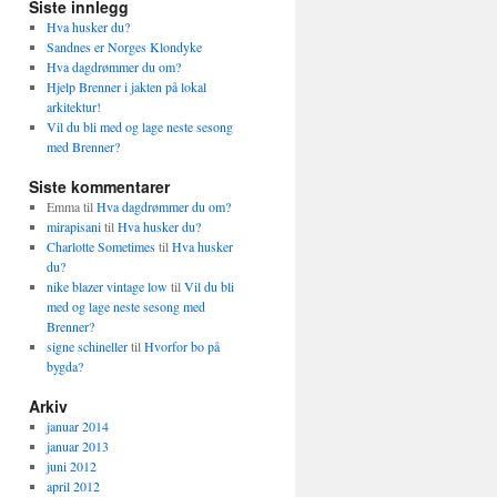
Siste innlegg
Hva husker du?
Sandnes er Norges Klondyke
Hva dagdrømmer du om?
Hjelp Brenner i jakten på lokal
arkitektur!
Vil du bli med og lage neste sesong
med Brenner?
Siste kommentarer
Emma
til
Hva dagdrømmer du om?
mirapisani
til
Hva husker du?
Charlotte Sometimes
til
Hva husker
du?
nike blazer vintage low
til
Vil du bli
med og lage neste sesong med
Brenner?
signe schineller
til
Hvorfor bo på
bygda?
Arkiv
januar 2014
januar 2013
juni 2012
april 2012