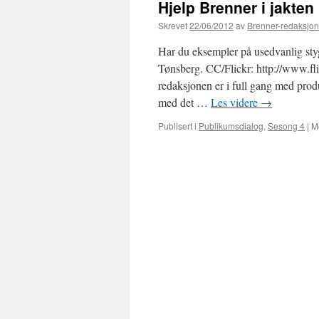
Hjelp Brenner i jakten 
Skrevet
22/06/2012
av
Brenner-redaksjo
Har du eksempler på usedvanlig stygg
Tønsberg. CC/Flickr: http://www.fl
redaksjonen er i full gang med pro
med det …
Les videre
→
Publisert i
Publikumsdialog
,
Sesong 4
|
M