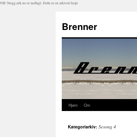
NB! blogg.nrk.no er nedlagt. Dette er en arkivert kopi
Brenner
Hjem
Om
Hopp
til
Sesong 4
Kategoriarkiv:
innhold