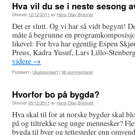
Hva vil du se i neste sesong 
Skrevet
12/12/2011
av
Hans Olav Brenner
Det er slutt. Og vi har så vidt begynt! De
måte å begrunne en programkomposisjon
likevel: For hva har egentlig Espen Skj
Preus, Kadra Yusuf, Lars Lillo-Stenber
videre
→
Publisert i
Ukategorisert
|
98 kommentarer
Hvorfor bo på bygda?
Skrevet
05/12/2011
av
Hans Olav Brenner
Hva skal til for at norske bygder skal b
på og tiltrekke seg unge mennesker? Fle
bygda til byer og tettesteder enn omven