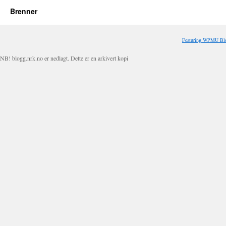
Brenner
Featuring WPMU Blo
NB! blogg.nrk.no er nedlagt. Dette er en arkivert kopi