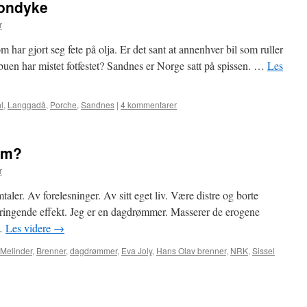
londyke
r
m har gjort seg fete på olja. Er det sant at annenhver bil som ruller
buen har mistet fotfestet? Sandnes er Norge satt på spissen. …
Les
l
,
Langgadå
,
Porche
,
Sandnes
|
4 kommentarer
om?
r
mtaler. Av forelesninger. Av sitt eget liv. Være distre og borte
bringende effekt. Jeg er en dagdrømmer. Masserer de erogene
 …
Les videre
→
 Melinder
,
Brenner
,
dagdrømmer
,
Eva Joly
,
Hans Olav brenner
,
NRK
,
Sissel