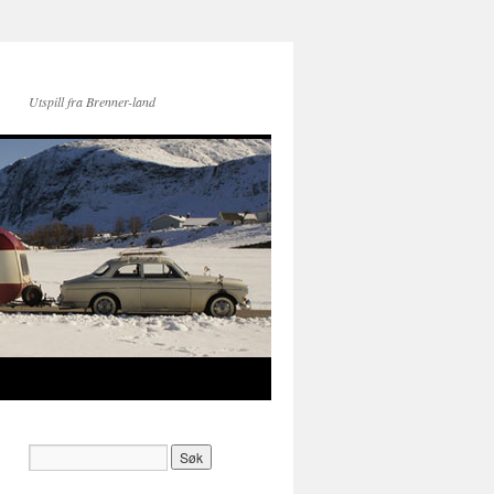
Utspill fra Brenner-land