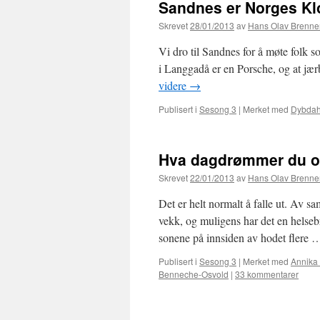
Sandnes er Norges K
Skrevet
28/01/2013
av
Hans Olav Brenne
Vi dro til Sandnes for å møte folk so
i Langgadå er en Porsche, og at jær
videre
→
Publisert i
Sesong 3
|
Merket med
Dybdah
Hva dagdrømmer du 
Skrevet
22/01/2013
av
Hans Olav Brenne
Det er helt normalt å falle ut. Av sa
vekk, og muligens har det en helse
sonene på innsiden av hodet flere
Publisert i
Sesong 3
|
Merket med
Annika
Benneche-Osvold
|
33 kommentarer