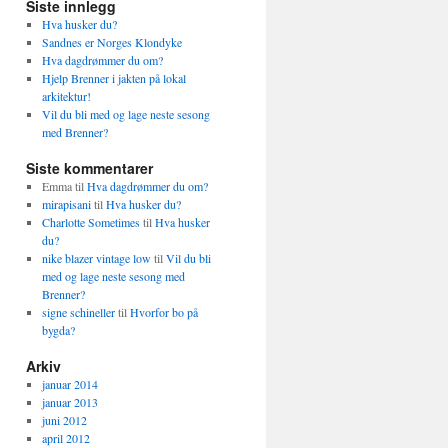
Siste innlegg
Hva husker du?
Sandnes er Norges Klondyke
Hva dagdrømmer du om?
Hjelp Brenner i jakten på lokal
arkitektur!
Vil du bli med og lage neste sesong
med Brenner?
Siste kommentarer
Emma
til
Hva dagdrømmer du om?
mirapisani
til
Hva husker du?
Charlotte Sometimes
til
Hva husker
du?
nike blazer vintage low
til
Vil du bli
med og lage neste sesong med
Brenner?
signe schineller
til
Hvorfor bo på
bygda?
Arkiv
januar 2014
januar 2013
juni 2012
april 2012