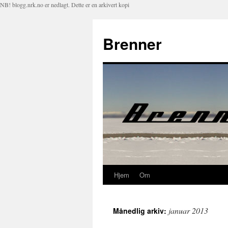
NB! blogg.nrk.no er nedlagt. Dette er en arkivert kopi
Brenner
Hjem
Om
Hopp
til
januar 2013
Månedlig arkiv:
innhold