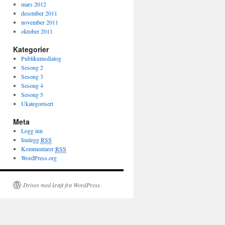
mars 2012
desember 2011
november 2011
oktober 2011
Kategorier
Publikumsdialog
Sesong 2
Sesong 3
Sesong 4
Sesong 5
Ukategorisert
Meta
Logg inn
Innlegg
RSS
Kommentarer
RSS
WordPress.org
Drives med kraft fra WordPress.