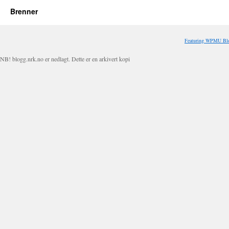
Brenner
Featuring WPMU Blo
NB! blogg.nrk.no er nedlagt. Dette er en arkivert kopi