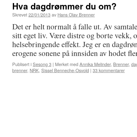
Hva dagdrømmer du om?
Skrevet
22/01/2013
av
Hans Olav Brenner
Det er helt normalt å falle ut. Av samtal
sitt eget liv. Være distre og borte vekk,
helsebringende effekt. Jeg er en dagdr
erogene sonene på innsiden av hodet fl
Publisert i
Sesong 3
|
Merket med
Annika Melinder
,
Brenner
,
da
brenner
,
NRK
,
Sissel Benneche-Osvold
|
33 kommentarer