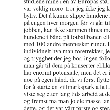
studiene mine i en av Europas stør
var veldig moro-tror jeg ikke jeg k
byliv. Det å kunne slippe hundene 
på engen hver morgen før vi går t
jobben, kan ikke sammenliknes me
hundene i bånd på fotballbanen ell
med 100 andre mennesker rundt. De
individuelt hva man foretrekker, jeg
og trygghet der jeg bor, ingen fo
man går til dem på konserter el.li
har enormt potensiale, men det er ik
noe på egen hånd. da vi først flytte
for å starte en villmarkspark a la
viste seg etter lang tids arbeid at de
og fremst må man jo eie masse lan
dette, og det var vårt første og stø