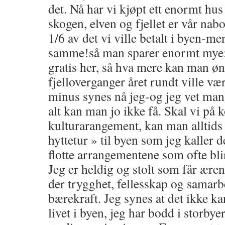
det. Nå har vi kjøpt ett enormt hu
skogen, elven og fjellet er vår nab
1/6 av det vi ville betalt i byen-m
samme!så man sparer enormt mye:
gratis her, så hva mere kan man ø
fjelloverganger året rundt ville vært
minus synes nå jeg-og jeg vet mang
alt kan man jo ikke få. Skal vi på 
kulturarangement, kan man alltids
hyttetur » til byen som jeg kaller de
flotte arrangementene som ofte blir
Jeg er heldig og stolt som får æren
der trygghet, fellesskap og samarb
bærekraft. Jeg synes at det ikke 
livet i byen, jeg har bodd i storbyer