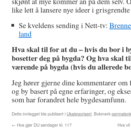
skjønt at mye kommer an på dem selv. Og 
like lett å lansere nye ideer i grisgrendte
Se kveldens sending i Nett-tv:
Brenner
land
Hva skal til for at du – hvis du bor i by
bosetter deg på bygda? Og hva skal til
værende på bygda (hvis du allerede b
Jeg hører gjerne dine kommentarer om 
og by basert på egne erfaringer, og eks
som har forandret hele bygdesamfunn.
Dette innlegget ble publisert i
Ukategorisert
. Bokmerk
permalen
←
Hva gjør DU søndager kl. 11?
Hva vi