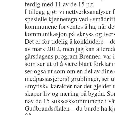
ferdig med 11 av de 15 p.t.
I tillegg gjør vi nettverksanalyser 
spesielle kjennetegn ved «smådrif
kommunene forventes å ha, når det
kommunikasjon på «kryss og tver
Det er for tidelig å konkludere – de
av mars 2012, men jag kan allerede
gårsdagens program Brenner, var 
som ser ut til å være blant forklar
ser også ut som om en del av dine 
medpassasjerers) grublinger, ser ut
«mytisk» karakter når det gjelder
skaper liv og næring på bygda. So
nav de 15 suksesskommunene i vårt
Gudbrandsdlalen – du burde ha kjør