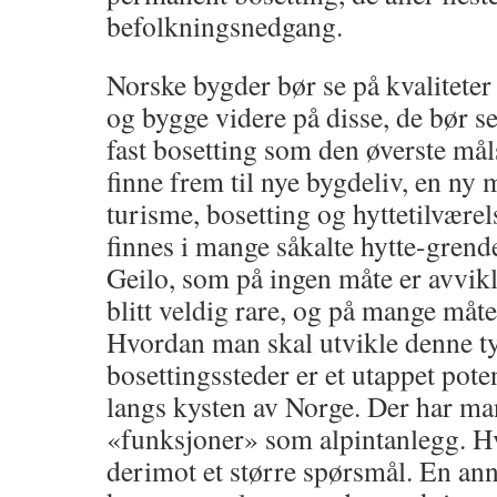
befolkningsnedgang.
Norske bygder bør se på kvaliteter
og bygge videre på disse, de bør se
fast bosetting som den øverste mål
finne frem til nye bygdeliv, en n
turisme, bosetting og hyttetilvære
finnes i mange såkalte hytte-grend
Geilo, som på ingen måte er avvik
blitt veldig rare, og på mange måter
Hvordan man skal utvikle denne t
bosettingssteder er et utappet pote
langs kysten av Norge. Der har man
«funksjoner» som alpintanlegg. Hv
derimot et større spørsmål. En an