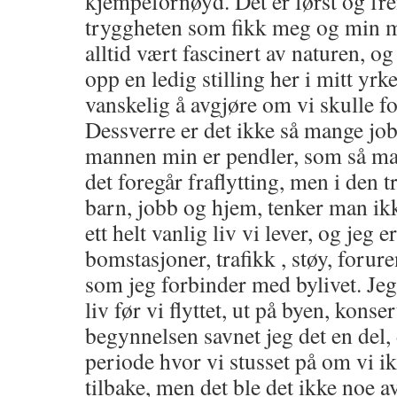
kjempefornøyd. Det er først og fre
tryggheten som fikk meg og min man
alltid vært fascinert av naturen, o
opp en ledig stilling her i mitt yrke
vanskelig å avgjøre om vi skulle fo
Dessverre er det ikke så mange job
mannen min er pendler, som så man
det foregår fraflytting, men i den
barn, jobb og hjem, tenker man ikk
ett helt vanlig liv vi lever, og jeg e
bomstasjoner, trafikk , støy, forur
som jeg forbinder med bylivet. Jeg 
liv før vi flyttet, ut på byen, konser
begynnelsen savnet jeg det en del, 
periode hvor vi stusset på om vi ikk
tilbake, men det ble det ikke noe a