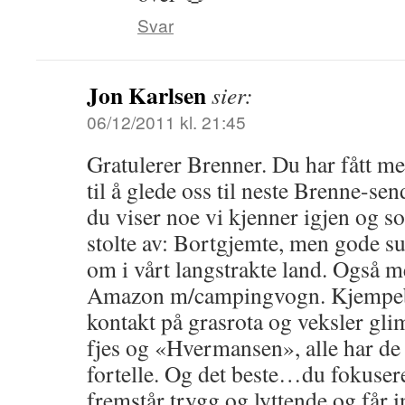
Svar
Jon Karlsen
sier:
06/12/2011 kl. 21:45
Gratulerer Brenner. Du har fått 
til å glede oss til neste Brenne-se
du viser noe vi kjenner igjen og so
stolte av: Bortgjemte, men gode su
om i vårt langstrakte land. Også me
Amazon m/campingvogn. Kjempeb
kontakt på grasrota og veksler gl
fjes og «Hvermansen», alle har de 
fortelle. Og det beste…du fokusere
fremstår trygg og lyttende og får 