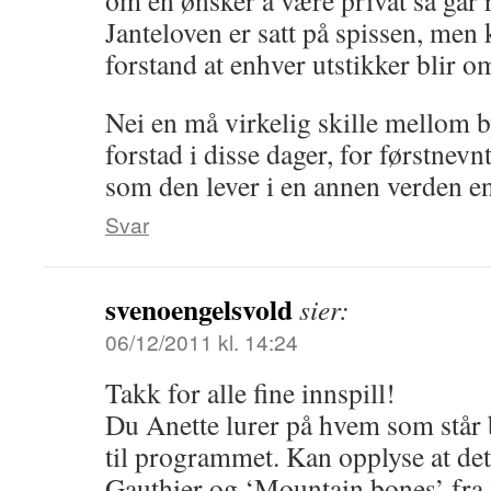
om en ønsker å være privat så går 
Janteloven er satt på spissen, men 
forstand at enhver utstikker blir om
Nei en må virkelig skille mellom b
forstad i disse dager, for førstnev
som den lever i en annen verden en
Svar
svenoengelsvold
sier:
06/12/2011 kl. 14:24
Takk for alle fine innspill!
Du Anette lurer på hvem som står
til programmet. Kan opplyse at det
Gauthier og ‘Mountain bones’ fra