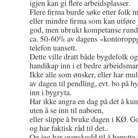
igjen kan gi flere arbeidsplasser.
Flere firma burde søke etter folk
eller mindre firma som kan utføre 
god, men ubrukt kompetanse rundt
ca. 50-60% av dagens «kontoroppga
telefon uansett.
Dette ville dratt både bygdefolk og
handikap inn i et bedre arbeidsma
Ikke alle som ønsker, eller har muli
av dagen til pendling, evt. bo på hy
inn i bygryta.
Har ikke angra en dag på det å kun
uten å se inn til naboen,
eller slippe å bruke dagen i KØ. Go
og har faktisk råd til det..
Og jeg har overskudd til å benytte f