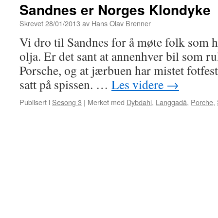
Sandnes er Norges Klondyke
Skrevet
28/01/2013
av
Hans Olav Brenner
Vi dro til Sandnes for å møte folk som ha
olja. Er det sant at annenhver bil som ru
Porsche, og at jærbuen har mistet fotfes
satt på spissen. …
Les videre
→
Publisert i
Sesong 3
|
Merket med
Dybdahl
,
Langgadå
,
Porche
,