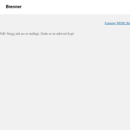
Brenner
Featuring WPMU Blo
NB! blogg.nrk.no er nedlagt. Dette er en arkivert kopi