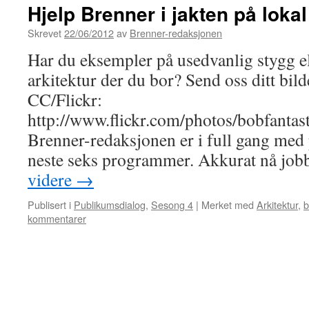
Hjelp Brenner i jakten på lokal
Skrevet
22/06/2012
av
Brenner-redaksjonen
Har du eksempler på usedvanlig stygg el
arkitektur der du bor? Send oss ditt bil
CC/Flickr:
http://www.flickr.com/photos/bobfantas
Brenner-redaksjonen er i full gang med
neste seks programmer. Akkurat nå job
videre
→
Publisert i
Publikumsdialog
,
Sesong 4
|
Merket med
Arkitektur
,
b
kommentarer