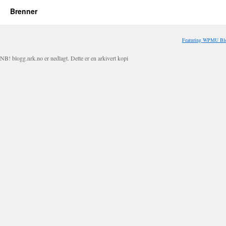
Brenner
Featuring WPMU Blo
NB! blogg.nrk.no er nedlagt. Dette er en arkivert kopi