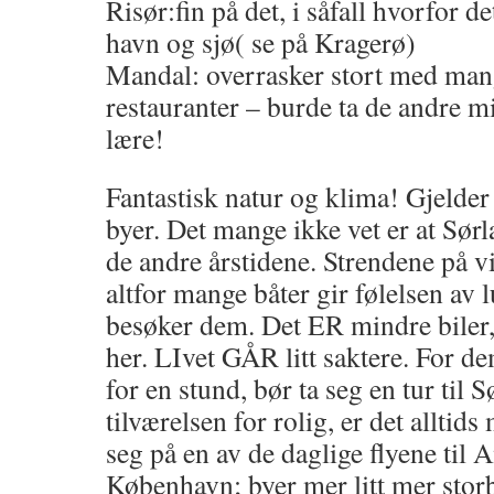
Risør:fin på det, i såfall hvorfor 
havn og sjø( se på Kragerø)
Mandal: overrasker stort med man
restauranter – burde ta de andre m
lære!
Fantastisk natur og klima! Gjelder
byer. Det mange ikke vet er at Sørl
de andre årstidene. Strendene på v
altfor mange båter gir følelsen av
besøker dem. Det ER mindre biler
her. LIvet GÅR litt saktere. For de
for en stund, bør ta seg en tur til S
tilværelsen for rolig, er det alltids
seg på en av de daglige flyene til
København; byer mer litt mer sto