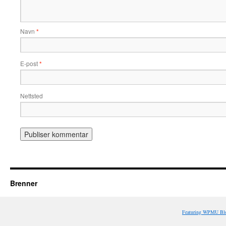
Navn
*
E-post
*
Nettsted
Brenner
Featuring WPMU Blo