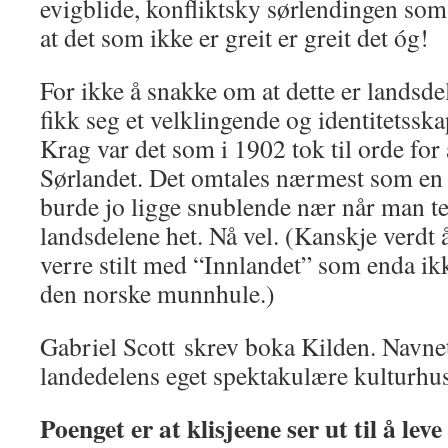
evigblide, konfliktsky sørlendingen som s
at det som ikke er greit er greit det óg!
For ikke å snakke om at dette er landsdel
fikk seg et velklingende og identitetss
Krag var det som i 1902 tok til orde for 
Sørlandet. Det omtales nærmest som en
burde jo ligge snublende nær når man t
landsdelene het. Nå vel. (Kanskje verdt 
verre stilt med “Innlandet” som enda ikk
den norske munnhule.)
Gabriel Scott skrev boka Kilden. Navnet
landedelens eget spektakulære kulturhus
Poenget er at klisjeene ser ut til å lev