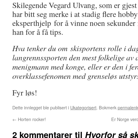
Skilegende Vegard Ulvang, som er gjest
har bitt seg merke i at stadig flere hob
eksperthjelp for å vinne noen sekunder 
han for å få tips.
Hva tenker du om skisportens rolle i da
langrennssporten den mest folkelige av 
menigmann med konge, eller er den i fer
overklassefenomen med grenseløs utstyr
Fyr løs!
Dette innlegget ble publisert i
Ukategorisert
. Bokmerk
permalen
←
Horten rocker!
Er Norge verd
2 kommentarer til
Hvorfor så s