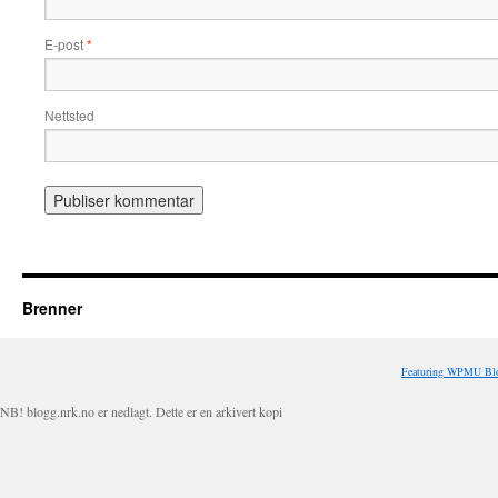
E-post
*
Nettsted
Brenner
Featuring WPMU Blo
NB! blogg.nrk.no er nedlagt. Dette er en arkivert kopi