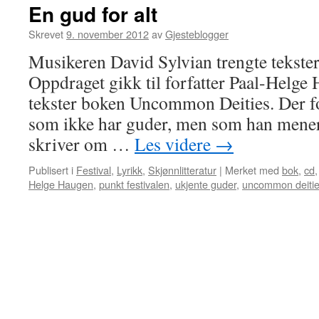
En gud for alt
Skrevet
9. november 2012
av
Gjesteblogger
Musikeren David Sylvian trengte tekster t
Oppdraget gikk til forfatter Paal-Helge
tekster boken Uncommon Deities. Der for
som ikke har guder, men som han mener
skriver om …
Les videre
→
Publisert i
Festival
,
Lyrikk
,
Skjønnlitteratur
|
Merket med
bok
,
cd
Helge Haugen
,
punkt festivalen
,
ukjente guder
,
uncommon deiti