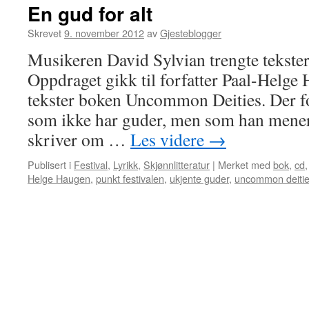
En gud for alt
Skrevet
9. november 2012
av
Gjesteblogger
Musikeren David Sylvian trengte tekster t
Oppdraget gikk til forfatter Paal-Helge
tekster boken Uncommon Deities. Der for
som ikke har guder, men som han mener
skriver om …
Les videre
→
Publisert i
Festival
,
Lyrikk
,
Skjønnlitteratur
|
Merket med
bok
,
cd
Helge Haugen
,
punkt festivalen
,
ukjente guder
,
uncommon deiti