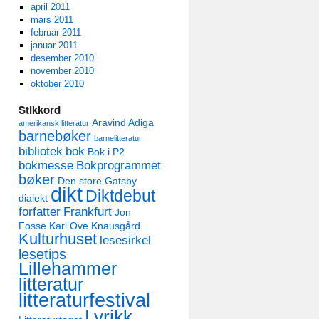
april 2011
mars 2011
februar 2011
januar 2011
desember 2010
november 2010
oktober 2010
Stikkord
Aravind Adiga
amerikansk litteratur
barnebøker
barnelitteratur
bibliotek
bok
Bok i P2
bokmesse
Bokprogrammet
bøker
Den store Gatsby
dikt
Diktdebut
dialekt
forfatter
Frankfurt
Jon
Fosse
Karl Ove Knausgård
Kulturhuset
lesesirkel
lesetips
Lillehammer
litteratur
litteraturfestival
Lyrikk