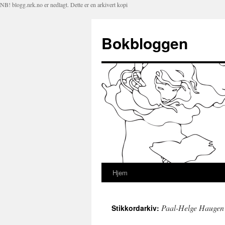
NB! blogg.nrk.no er nedlagt. Dette er en arkivert kopi
Bokbloggen
Hjem
Hopp
til
Paal-Helge Haugen
Stikkordarkiv:
innhold