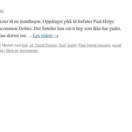
ger
ter til en installasjon. Oppdraget gikk til forfatter Paal-Helge
common Deities. Der forteller han om ti ting som ikke har guder,
Han skriver om …
Les videre
→
|
Merket med
bok
,
cd
,
David Sylvian
,
Gud
,
guder
,
Paal-Helge Haugen
,
punkt
es
|
Skriv en kommentar