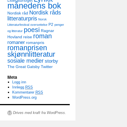
Litteraturtoget
månedens bok
Nordisk råds
Nordisk råd
litteraturpris
Norsk
P2
Litteraturfestival
oversettelse
penger
poesi
Ragnar
og litteratur
roman
Hovland
reise
romaner
romanpris
romanprisen
skjønnlitteratur
sosiale medier
storby
The Great Gatsby
Twitter
Meta
Logg inn
Innlegg
RSS
Kommentarer
RSS
WordPress.org
Drives med kraft fra WordPress.