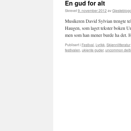
En gud for alt
Skrevet
9. november 2012
av
Gjesteblog
Musikeren David Sylvian trengte teks
Haugen, som laget tekster boken Un
men som han mener burde ha det. 
Publisert i
Festival
,
Lyrikk
,
Skjønnlitteratur
festivalen
,
ukjente guder
,
uncommon deiti