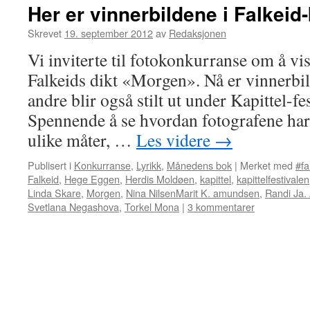
Her er vinnerbildene i Falkei
Skrevet
19. september 2012
av
Redaksjonen
Vi inviterte til fotokonkurranse om å vi
Falkeids dikt «Morgen». Nå er vinnerbild
andre blir også stilt ut under Kapittel-fe
Spennende å se hvordan fotografene har 
ulike måter, …
Les videre
→
Publisert i
Konkurranse
,
Lyrikk
,
Månedens bok
|
Merket med
#fa
Falkeid
,
Hege Eggen
,
Herdis Moldøen
,
kapittel
,
kapittelfestivalen
Linda Skare
,
Morgen
,
Nina NilsenMarit K. amundsen
,
Randi Ja.
Svetlana Negashova
,
Torkel Mona
|
3 kommentarer