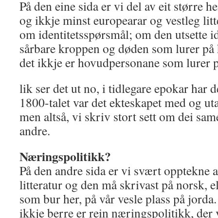
På den eine sida er vi del av eit større h
og ikkje minst europearar og vestleg litt
om identitetsspørsmål; om den utsette i
sårbare kroppen og døden som lurer på
det ikkje er hovudpersonane som lurer 
lik ser det ut no, i tidlegare epokar har 
1800-talet var det ekteskapet med og ut
men altså, vi skriv stort sett om dei sa
andre.
Næringspolitikk?
På den andre sida er vi svært opptekne a
litteratur og den må skrivast på norsk, ell
som bur her, på vår vesle plass på jorda.
ikkje berre er rein næringspolitikk, der 