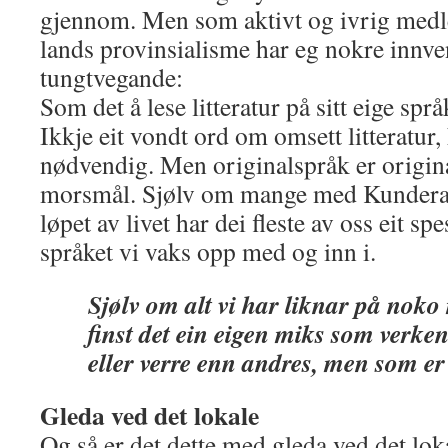
gjennom. Men som aktivt og ivrig medl
lands provinsialisme har eg nokre innve
tungtvegande:
Som det å lese litteratur på sitt eige spr
Ikkje eit vondt ord om omsett litteratur, 
nødvendig. Men originalspråk er origin
morsmål. Sjølv om mange med Kundera 
løpet av livet har dei fleste av oss eit spe
språket vi vaks opp med og inn i.
Sjølv om alt vi har liknar på noko
finst det ein eigen miks som verken
eller verre enn andres, men som er 
Gleda ved det lokale
Og så er det dette med gleda ved det lok