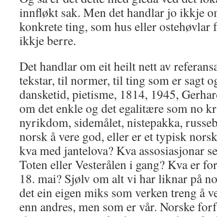
innfløkt sak. Men det handlar jo ikkje om
konkrete ting, som hus eller ostehøvlar fo
ikkje berre.
Det handlar om eit heilt nett av referansar
tekstar, til normer, til ting som er sagt o
dansketid, pietisme, 1814, 1945, Gerhar
om det enkle og det egalitære som no kr
nyrikdom, sidemålet, nistepakka, russebu
norsk å vere god, eller er et typisk norsk
kva med jantelova? Kva assosiasjonar s
Toten eller Vesterålen i gang? Kva er fo
18. mai? Sjølv om alt vi har liknar på n
det ein eigen miks som verken treng å ve
enn andres, men som er vår. Norske forfa