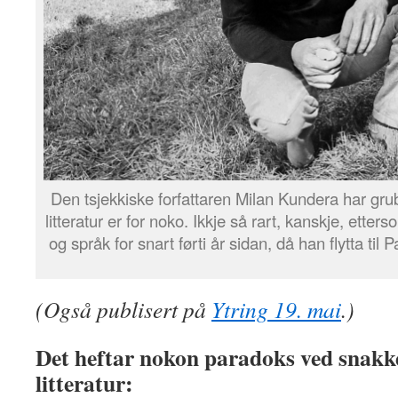
Den tsjekkiske forfattaren Milan Kundera har gru
litteratur er for noko. Ikkje så rart, kanskje, ette
og språk for snart førti år sidan, då han flytta t
(Også publisert på
Ytring 19. mai
.)
Det heftar nokon paradoks ved snakk
litteratur: