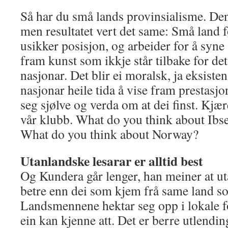
Så har du små lands provinsialisme. Den
men resultatet vert det same: Små land føl
usikker posisjon, og arbeider for å syne 
fram kunst som ikkje står tilbake for det
nasjonar. Det blir ei moralsk, ja eksiste
nasjonar heile tida å vise fram prestasjo
seg sjølve og verda om at dei finst. Kjæ
vår klubb. What do you think about Ibs
What do you think about Norway?
Utanlandske lesarar er alltid best
Og Kundera går lenger, han meiner at ut
betre enn dei som kjem frå same land so
Landsmennene hektar seg opp i lokale fo
ein kan kjenne att. Det er berre utlendi