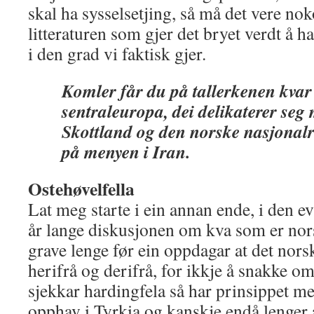
skal ha sysselsetjing, så må det vere no
litteraturen som gjer det bryet verdt å h
i den grad vi faktisk gjer.
Komler får du på tallerkenen kvar d
sentraleuropa, dei delikaterer se
Skottland og den norske nasjonalre
på menyen i Iran.
Ostehøvelfella
Lat meg starte i ein annan ende, i den evig
år lange diskusjonen om kva som er nors
grave lenge før ein oppdagar at det norsk
herifrå og derifrå, for ikkje å snakke o
sjekkar hardingfela så har prinsippet m
opphav i Tyrkia og kanskje endå lenger 