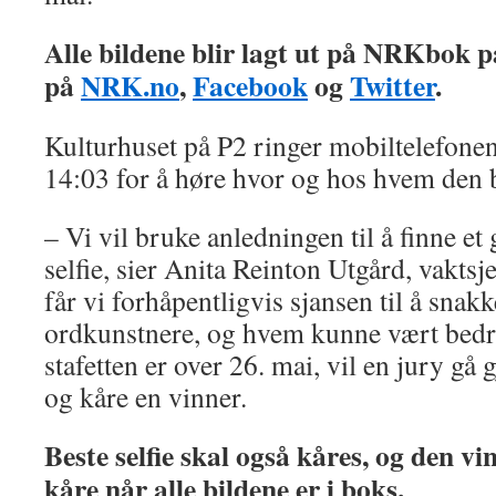
Alle bildene blir lagt ut på NRKbok p
på
NRK.no
,
Facebook
og
Twitter
.
Kulturhuset på P2 ringer mobiltelefone
14:03 for å høre hvor og hos hvem den b
– Vi vil bruke anledningen til å finne et
selfie, sier Anita Reinton Utgård, vaktsj
får vi forhåpentligvis sjansen til å sna
ordkunstnere, og hvem kunne vært bedr
stafetten er over 26. mai, vil en jury gå
og kåre en vinner.
Beste selfie skal også kåres, og den v
kåre når alle bildene er i boks.