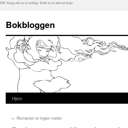
NB! blogg.nrk.no er nedlagt. Dette er en arkivert kopi
Bokbloggen
Hjem
Hopp
til
←
Romanen er ingen meter
innhold