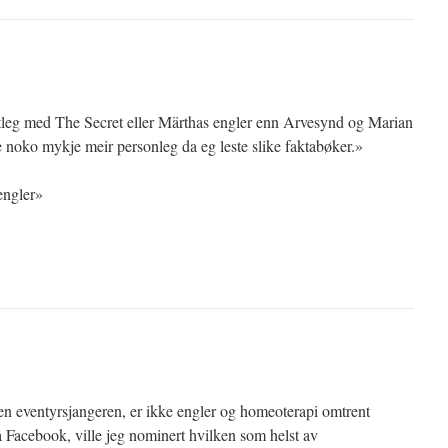
entleg med The Secret eller Märthas engler enn Arvesynd og Marian
e noko mykje meir personleg da eg leste slike faktabøker.»
engler»
en eventyrsjangeren, er ikke engler og homeoterapi omtrent
å Facebook, ville jeg nominert hvilken som helst av