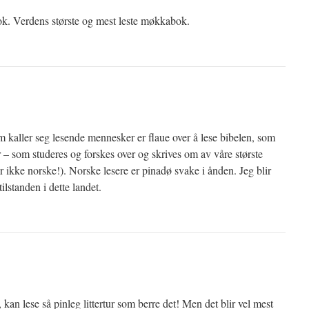
ook. Verdens største og mest leste møkkabok.
som kaller seg lesende mennesker er flaue over å lese bibelen, som
r – som studeres og forskes over og skrives om av våre største
er ikke norske!). Norske lesere er pinadø svake i ånden. Jeg blir
tilstanden i dette landet.
 kan lese så pinleg littertur som berre det! Men det blir vel mest