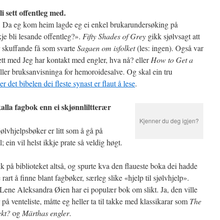
i sett offentleg med.
! Da eg kom heim lagde eg ei enkel brukarundersøking på
je bli lesande offentleg?».
Fifty Shades of Grey
gikk sjølvsagt att
 skuffande få som svarte
Sagaen om isfolket
(les: ingen). Også var
sett med Jeg har kontakt med engler, hva nå? eller
How to Get a
eller bruksanvisninga for hemoroidesalve. Og skal ein tru
 er det bibelen dei fleste synast er flaut å lese
.
kalla fagbok enn ei skjønnliltterær
Kjenner du deg igjen?
jølvhjelpsbøker er litt som å gå på
 ein vil helst ikkje prate så veldig høgt.
ekk på biblioteket altså, og spurte kva den flaueste boka dei hadde
 rart å finne blant fagbøker, særleg slike «hjelp til sjølvhjelp».
 Lene Aleksandra Øien har ei populær bok om slikt. Ja, den ville
å venteliste, måtte eg heller ta til takke med klassikarar som
The
ekt?
og
Märthas engler
.