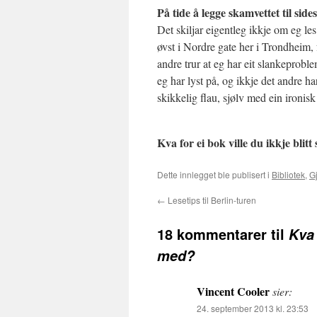
På tide å legge skamvettet til sides
Det skiljar eigentleg ikkje om eg les
øvst i Nordre gate her i Trondheim, f
andre trur at eg har eit slankeproble
eg har lyst på, og ikkje det andre h
skikkelig flau, sjølv med ein ironisk
Kva for ei bok ville du ikkje blitt
Dette innlegget ble publisert i
Bibliotek
,
G
←
Lesetips til Berlin-turen
18 kommentarer til
Kva 
med?
Vincent Cooler
sier:
24. september 2013 kl. 23:53