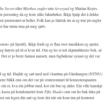
he Secret
eller
Märthas engler
enn
Arvesynd
og Marian Keyes.
r personleg da eg leste slike faktabøker. Ikkje hjalp det å dekke
ir pretensiøst ut heller. Folk kan jo faktisk tru at eg trur på engler
ller har mista trua på meg sjølv.
sion» på Spotify. Ikkje fordi eg er flau over musikken eg speler,
eg høyrer på til ei kvar tid. Om eg les ei teit skjønnlitterær bok, så
. Det er jo berre fantasi uansett, men fagbøkene synast eg det var
tad og tid. Hadde eg satt med ned i kantina på Gløshaugen (NTNU)
leire blikk enn om det var på venterommet til homeoterapauten
ein er, kva ein jobbar med, kor ein bur og alder. Ein ville kanskje
 kassa på kondomeriet leste
Fifty Shades
enn om ho bak luka på
nst om legen din satt og leste det når ein kom inn på kontoret