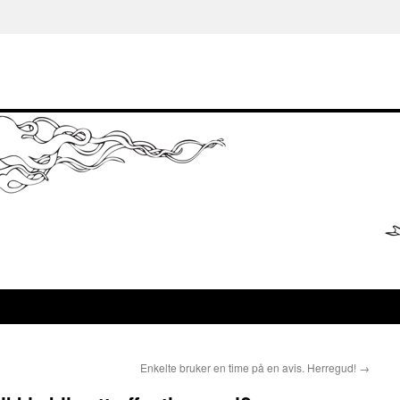
Enkelte bruker en time på en avis. Herregud!
→