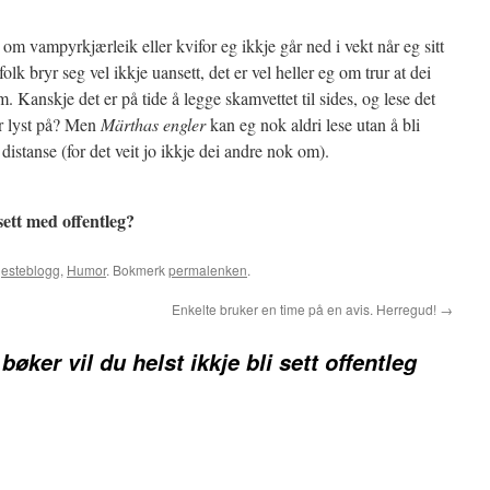
 om vampyrkjærleik eller kvifor eg ikkje går ned i vekt når eg sitt
olk bryr seg vel ikkje uansett, det er vel heller eg om trur at dei
m. Kanskje det er på tide å legge skamvettet til sides, og lese det
ar lyst på? Men
Märthas engler
kan eg nok aldri lese utan å bli
 distanse (for det veit jo ikkje dei andre nok om).
 sett med offentleg?
jesteblogg
,
Humor
. Bokmerk
permalenken
.
Enkelte bruker en time på en avis. Herregud!
→
bøker vil du helst ikkje bli sett offentleg