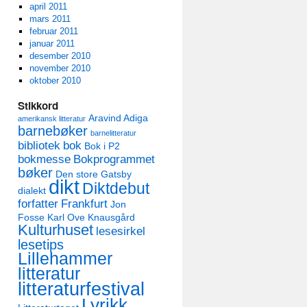
april 2011
mars 2011
februar 2011
januar 2011
desember 2010
november 2010
oktober 2010
Stikkord
Aravind Adiga
amerikansk litteratur
barnebøker
barnelitteratur
bibliotek
bok
Bok i P2
bokmesse
Bokprogrammet
bøker
Den store Gatsby
dikt
Diktdebut
dialekt
forfatter
Frankfurt
Jon
Fosse
Karl Ove Knausgård
Kulturhuset
lesesirkel
lesetips
Lillehammer
litteratur
litteraturfestival
Lyrikk