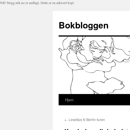
NB! blogg.nrk.no er nedlagt. Dette er en arkivert kopi
Bokbloggen
Hjem
Hopp
til
←
Lesetips til Berlin-turen
innhold