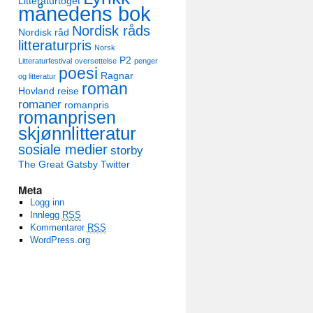
Litteraturtoget
månedens bok
Nordisk råds
Nordisk råd
litteraturpris
Norsk
P2
Litteraturfestival
oversettelse
penger
poesi
Ragnar
og litteratur
roman
Hovland
reise
romaner
romanpris
romanprisen
skjønnlitteratur
sosiale medier
storby
The Great Gatsby
Twitter
Meta
Logg inn
Innlegg
RSS
Kommentarer
RSS
WordPress.org