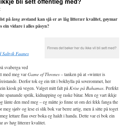
ikkje bli sett offentleg med?
r
lst på
avstand kan sjå er av låg litterær kvalitet, gøymar
lang
es ein vidare i alles påsyn?
Finnes det bøker her du ikke vil bli sett med?
d Saltvik Faanes
 på svaberga ved
att med meg var
Game of Thrones
– tanken på at «winter is
eistande. Derfor tok eg ein titt i bokhylla på soverommet, her
ein kiosk på vegen. Valget mitt falt på
Krise på Bahamas
. Perfekt
 lite spanande språk, kidnapping og raske båtar. Men eg vart ikkje
 og lånte den med meg – eg måtte jo finne ut om dei fekk fanga the
 meg sjølv og lese ei slik bok var berre artig, men å sitte på toget
e meg lettare flau over boka eg haldt i handa. Dette var ei bok ein
r av høg litterær kvalitet.