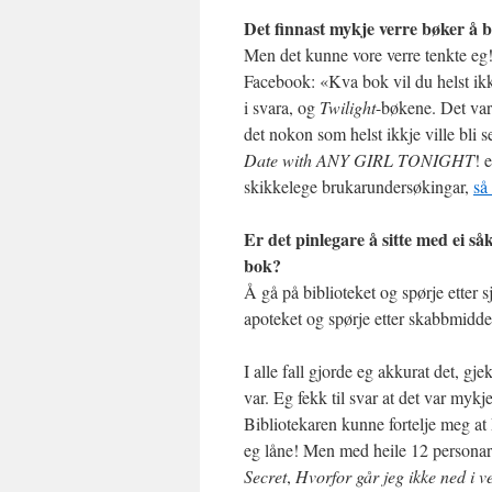
Det finnast mykje verre bøker å bl
Men det kunne vore verre tenkte eg
Facebook: «Kva bok vil du helst ikk
i svara, og
Twilight
-bøkene. Det var
det nokon som helst ikkje ville bli 
Date with ANY GIRL TONIGHT
! 
skikkelege brukarundersøkingar,
så
Er det pinlegare å sitte med ei så
bok?
Å gå på biblioteket og spørje etter s
apoteket og spørje etter skabbmiddel;
I alle fall gjorde eg akkurat det, gj
var. Eg fekk til svar at det var mykje
Bibliotekaren kunne fortelje meg at
eg låne! Men med heile 12 personar p
Secret
,
Hvorfor går jeg ikke ned i v