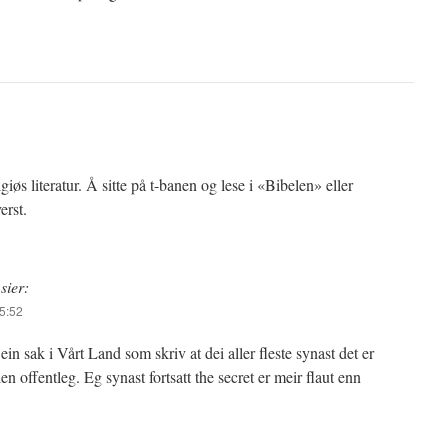
iøs literatur. Å sitte på t-banen og lese i «Bibelen» eller
erst.
sier:
15:52
 ein sak i Vårt Land som skriv at dei aller fleste synast det er
len offentleg. Eg synast fortsatt the secret er meir flaut enn