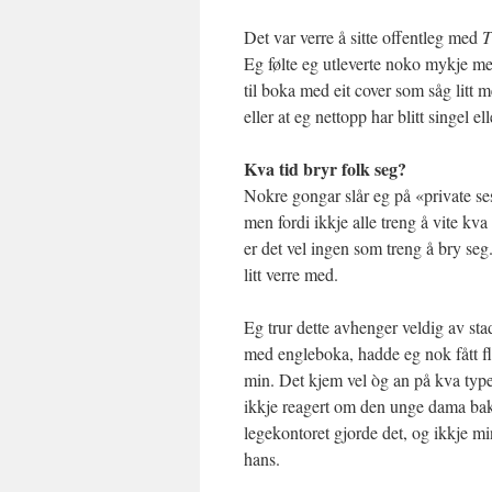
Det var verre å sitte offentleg med
T
Eg følte eg utleverte noko mykje mei
til boka med eit cover som såg litt me
eller at eg nettopp har blitt singel e
Kva tid bryr folk seg?
Nokre gongar slår eg på «private ses
men fordi ikkje alle treng å vite kva 
er det vel ingen som treng å bry seg
litt verre med.
Eg trur dette avhenger veldig av s
med engleboka, hadde eg nok fått f
min. Det kjem vel òg an på kva type 
ikkje reagert om den unge dama bak
legekontoret gjorde det, og ikkje mi
hans.