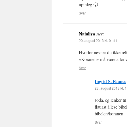
upinleg 🙂
Svar
Nataliya
sier:
20. august 2013 kl. 01:11
Hvorfor nevner du ikke relig
«Koranen» må være aller v
Svar
Ingrid S. Faanes
23. august 2013 kl. 
Joda, eg lenker til
flauast å lese bibe
bibelen/koranen
Svar