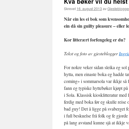
Kva bøker vil du helst 
Skrevet
16. august 2013
av
Gjesteblogge
Når ein les ei bok som kvensomhe
ein då sin guilty pleasure – eller l
Kor litterært forfengeleg er du?
Tekst og foto av gjesteblogger
Ingri
For nokre veker sidan sleika eg sol
hytta, men einaste boka eg hadde t
coming» i sommarsola var ikkje så fr
fann eg typiske hyttebøker kjøpt på 
i Sola. Klassisk kiosklitteratur med
ferdig med boka før eg skulle reise
bad guy! Det å ligge på svaberget for
i full beskuelse frå folk og fe gjord
på lang avstand kunne sjå at ikkje va