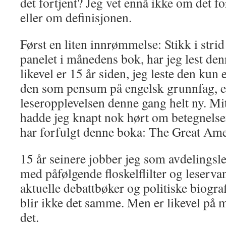
det fortjent? Jeg vet ennå ikke om det f
eller om definisjonen.
Først en liten innrømmelse: Stikk i stri
panelet i månedens bok, har jeg lest den
likevel er 15 år siden, jeg leste den kun 
den som pensum på engelsk grunnfag, er
leseropplevelsen denne gang helt ny. Mit
hadde jeg knapt nok hørt om betegnels
har forfulgt denne boka: The Great Ame
15 år seinere jobber jeg som avdelingsle
med påfølgende floskelflilter og leserv
aktuelle debattbøker og politiske biogra
blir ikke det samme. Men er likevel på
det.