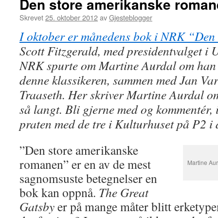
Den store amerikanske roman
Skrevet
25. oktober 2012
av
Gjesteblogger
I oktober er månedens bok i NRK “Den 
Scott Fitzgerald, med presidentvalget i
NRK spurte om
Martine Aurdal
om han 
denne klassikeren, sammen med
Jan Va
Traaseth. Her skriver Martine Aurdal om
så langt. Bli gjerne med og kommentér, in
praten med de tre i Kulturhuset på P2 i
”Den store amerikanske
romanen” er en av de mest
Martine Aur
sagnomsuste betegnelser en
bok kan oppnå.
The Great
Gatsby
er på mange måter blitt erketype