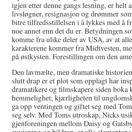
igjen etter denne gangs lesning, er helt a
livsløgner, resignasjon og drømmer som 
bitre tilfredsstillelsen i å lykkes med å 
noe annet enn det du er. Betydningen so
komme fra ulike deler av USA, av at alle
karakterene kommer fra Midtvesten, m
på østkysten. Forestillingen om den a
Den lavmælte, men dramatiske historien 
slutt drap er et plot som opplagt har insp
dramatikere og filmskapere siden boka 
hemmelighet; kjærligheten til ungdoms
ga opp ventingen og giftet seg med Tom,
seg selv. Med Toms utroskap, Nicks usi
gjenforeningen mellom Daisy og Gatsb
avvisning og bildrap, er alle elementene 