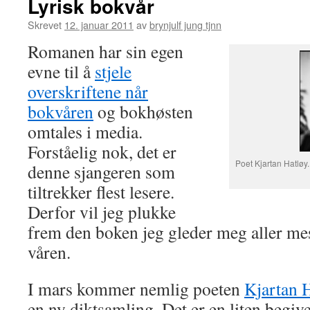
Lyrisk bokvår
Skrevet
12. januar 2011
av
brynjulf jung tjnn
Romanen har sin egen
evne til å
stjele
overskriftene når
bokvåren
og bokhøsten
omtales i media.
Forståelig nok, det er
Poet Kjartan Hatløy
denne sjangeren som
tiltrekker flest lesere.
Derfor vil jeg plukke
frem den boken jeg gleder meg aller mest
våren.
I mars kommer nemlig poeten
Kjartan 
en ny diktsamling. Det er en liten begiv