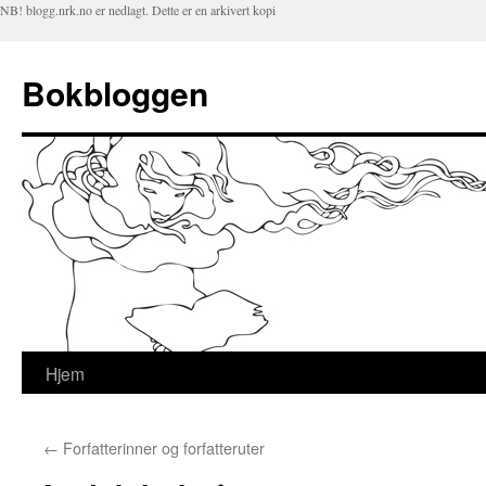
NB! blogg.nrk.no er nedlagt. Dette er en arkivert kopi
Bokbloggen
Hjem
Hopp
til
←
Forfatterinner og forfatteruter
innhold