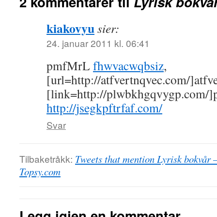
2 kommentarer til
Lyrisk bokvå
kiakovyu
sier:
24. januar 2011 kl. 06:41
pmfMrL
fhwvacwqbsiz
,
[url=http://atfvertnqvec.com/]atfve
[link=http://plwbkhgqvygp.com/]
http://jsegkpftrfaf.com/
Svar
Tilbaketråkk:
Tweets that mention Lyrisk bokvår 
Topsy.com
Legg igjen en kommentar