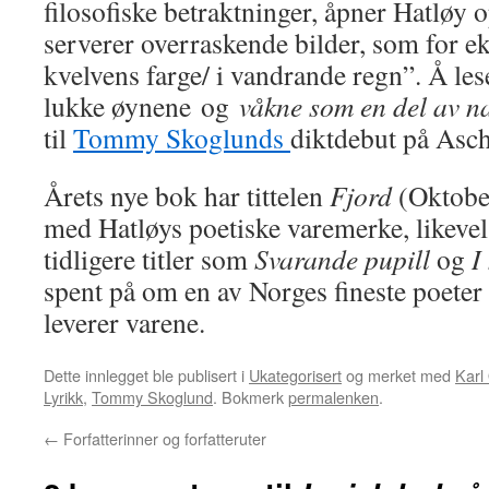
filosofiske betraktninger, åpner Hatløy
serverer overraskende bilder, som for e
kvelvens farge/ i vandrande regn”. Å les
lukke øynene og
våkne som en del av n
til
Tommy Skoglunds
diktdebut på Asc
Årets nye bok har tittelen
Fjord
(Oktober
med Hatløys poetiske varemerke, likeve
tidligere titler som
Svarande pupill
og
I
spent på om en av Norges fineste poete
leverer varene.
Dette innlegget ble publisert i
Ukategorisert
og merket med
Karl
Lyrikk
,
Tommy Skoglund
. Bokmerk
permalenken
.
←
Forfatterinner og forfatteruter