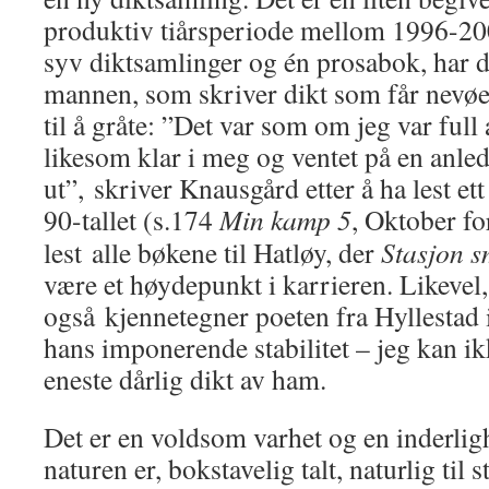
produktiv tiårsperiode mellom 1996-200
syv diktsamlinger og én prosabok, har de
mannen, som skriver dikt som får nevø
til å gråte: ”Det var som om jeg var full 
likesom klar i meg og ventet på en anle
ut”, skriver Knausgård etter å ha lest et
90-tallet (s.174
Min kamp 5
, Oktober fo
lest alle bøkene til Hatløy, der
Stasjon s
være et høydepunkt i karrieren. Likevel
også kjennetegner poeten fra Hyllestad 
hans imponerende stabilitet – jeg kan ikk
eneste dårlig dikt av ham.
Det er en voldsom varhet og en inderligh
naturen er, bokstavelig talt, naturlig til