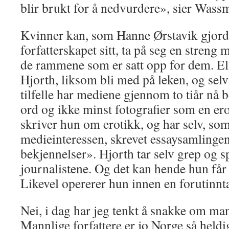
blir brukt for å nedvurdere», sier Wass
Kvinner kan, som Hanne Ørstavik gjorde
forfatterskapet sitt, ta på seg en streng 
de rammene som er satt opp for dem. El
Hjorth, liksom bli med på leken, og selv
tilfelle har mediene gjennom to tiår nå
ord og ikke minst fotografier som en erot
skriver hun om erotikk, og har selv, som
medieinteressen, skrevet essaysamlinge
bekjennelser». Hjorth tar selv grep og s
journalistene. Og det kan hende hun får 
Likevel opererer hun innen en forutinnt
Nei, i dag har jeg tenkt å snakke om man
Mannlige forfattere er jo Norge så heldig