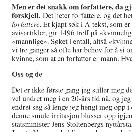
Men er det snakk om forfattere, da gj
forskjell.
Det heter forfattere, og det he
forfattere
. Et kjapt søk i A-tekst, som e
avisartikler, gir 1496 treff på «kvinneli
«mannlige». Søket i entall, altså «kvinnel
vi tre ganger så ofte har behov for å si o
kvinne, som at en forfatter er mann. Hva
Oss og de
Det er ikke første gang jeg stiller meg d
vel undret meg i en 20-års tid nå, og jeg
endret seg så lenge jeg hengt meg opp i 
denne smule irritasjon blusser opp igjen 
statsminister Jens Stoltenbergs nyttårsta