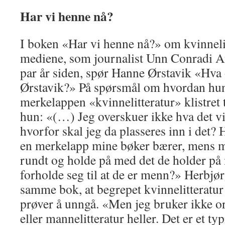
Har vi henne nå?
I boken «Har vi henne nå?» om kvinneli
mediene, som journalist Unn Conradi An
par år siden, spør Hanne Ørstavik «Hva
Ørstavik?» På spørsmål om hvordan hun 
merkelappen «kvinnelitteratur» klistret t
hun: «(…) Jeg overskuer ikke hva det vi
hvorfor skal jeg da plasseres inn i det?
en merkelapp mine bøker bærer, mens me
rundt og holde på med det de holder på 
forholde seg til at de er menn?» Herbjø
samme bok, at begrepet kvinnelitteratur
prøver å unngå. «Men jeg bruker ikke 
eller mannelitteratur heller. Det er et t