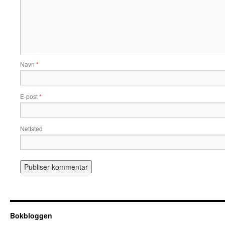
Navn
*
E-post
*
Nettsted
Bokbloggen