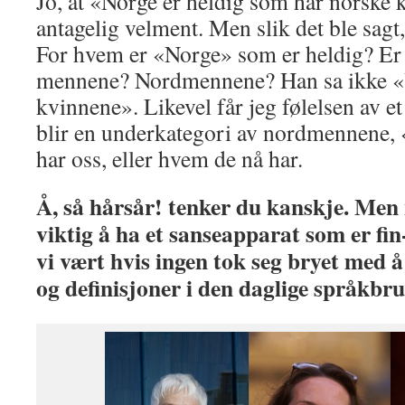
Jo, at «Norge er heldig som har norske 
antagelig velment. Men slik det ble sagt, 
For hvem er «Norge» som er heldig? Er 
mennene? Nordmennene? Han sa ikke «V
kvinnene». Likevel får jeg følelsen av e
blir en underkategori av nordmennene, 
har oss, eller hvem de nå har.
Å, så hårsår! tenker du kanskje. Men
viktig å ha et sanseapparat som er fin
vi vært hvis ingen tok seg bryet med 
og definisjoner i den daglige språkbr