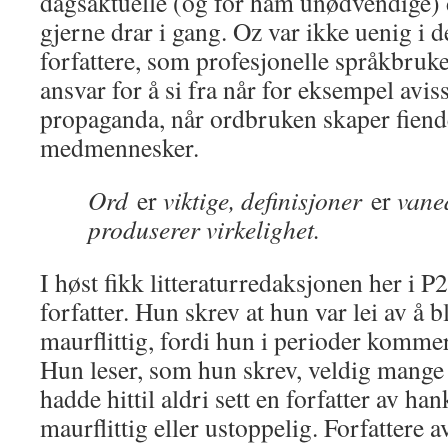
dagsaktuelle (og for ham unødvendige) 
gjerne drar i gang. Oz var ikke uenig i 
forfattere, som profesjonelle språkbruker
ansvar for å si fra når for eksempel avis
propaganda, når ordbruken skaper fiend
medmennesker.
Ord
er
viktige, definisjoner
er
vane
produserer virkelighet.
I høst fikk litteraturredaksjonen her i P2
forfatter. Hun skrev at hun var lei av å 
maurflittig, fordi hun i perioder komme
Hun leser, som hun skrev, veldig mange
hadde hittil aldri sett en forfatter av h
maurflittig eller ustoppelig. Forfatter