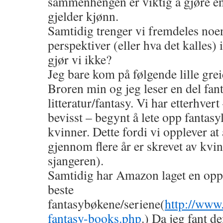
sammenhengen er viktig å gjøre en
gjelder kjønn.
Samtidig trenger vi fremdeles noe
perspektiver (eller hva det kalles) i
gjør vi ikke?
Jeg bare kom på følgende lille grei
Broren min og jeg leser en del fant
litteratur/fantasy. Vi har etterhvert
bevisst – begynt å lete opp fantasyl
kvinner. Dette fordi vi opplever at 
gjennom flere år er skrevet av kvi
sjangeren).
Samtidig har Amazon laget en op
beste
fantasybøkene/seriene(
http://www
fantasy-books.php
.) Da jeg fant d