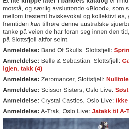
Et lite knippe låter i bandets katalog
er imidl
motstå, og særlig avsluttende «Blood», som 
mellom trestemt hviskevokal og kollektivt øs, g
fremtiden
kan
tilhøre denne australske sjue
tanke på veien de har foran seg innen den ti
på Slottsfjell altfor seint.
Anmeldelse:
Band Of Skulls, Slottsfjell:
Sprin
Anmeldelse:
Belle & Sebastian, Slottsfjell:
Ga
igjen, takk (4)
Anmeldelse:
Zeromancer, Slottsfjell:
Nulltole
Anmeldelse:
Scissor Sisters, Oslo Live:
Søst
Anmeldelse:
Crystal Castles, Oslo Live:
Ikke 
Anmeldelse:
A-Trak, Oslo Live:
Jatakk til A-