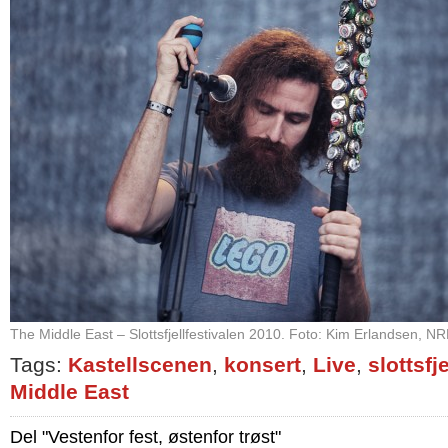
The Middle East – Slottsfjellfestivalen 2010. Foto: Kim Erlandsen, N
Tags:
Kastellscenen
,
konsert
,
Live
,
slottsfje
Middle East
Del "Vestenfor fest, østenfor trøst"