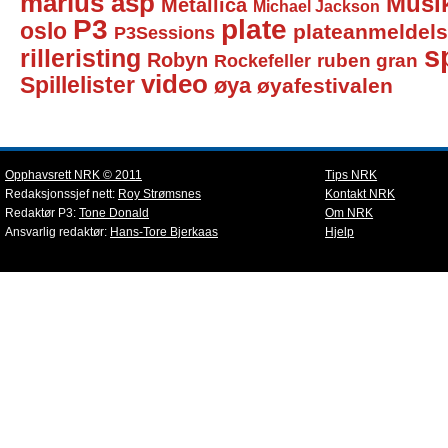
marius asp
Musi
Metallica
Michael Jackson
P3
plate
oslo
plateanmeldel
P3Sessions
sp
rilleristing
Robyn
Rockefeller
ruben gran
video
Spillelister
øya
øyafestivalen
Opphavsrett NRK © 2011
Tips NRK
Redaksjonssjef nett:
Roy Strømsnes
Kontakt NRK
Redaktør P3:
Tone Donald
Om NRK
Ansvarlig redaktør:
Hans-Tore Bjerkaas
Hjelp