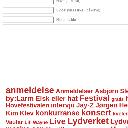
Navn (påkrevd)
E-post (vises ikke) (påkrevd)
Hjemmeside
anmeldelse
Anmeldelser
Asbjørn Sl
Festival
by:Larm
Elsk eller hat
gratis
intervju
Jay-Z
Jørgen He
Hovefestivalen
konsert
konkurranse
Kim Klev
kveler
Lydverket
Live
Lydv
Vaular
Lil' Wayne