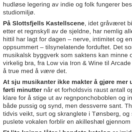
hudløse legering av indie og folk fungerer best 
studiomiljø.
På Slottsfjells Kastellscene
, idet gråværet b
etter et regnskyll av de sjeldne, har nemlig al
hittil har lagt for dagen – nerve, intimitet og 
oppsummert – tilsynelatende forduftet. Det som
musikalsk byggverk som saktens kan minne
virkelig bra, fra Low via Iron & Wine til Arcad
å true med å
være
det.
At sju musikanter ikke makter å gjøre mer u
førti minutter
når et forholdsvis raust antall 
klare for å stige ut av regnponchoboblen og i
både pussig og synd, men dessverre sant. The
tidvis veikt, surt og skranglete i Tønsberg, og
puslete vokalen forblir en akilleshæl gjenno