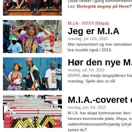
Disse røsker i gang sommerstemni
Les:
Biologisk angrep på Hove?
M.I.A - /\/\/\Y/\ (Maya)
Jeg er M.I.A
mandag, juli 12th, 2010
Mer selvsentrert og mer selvsikke
bra musikk også i 2010.
Hør den nye M.
onsdag, juli 7th, 2010
/\/\/\Y/\
, den tredje langspilleren fr
mandag. Sjekk den ut nå!
M.I.A.-coveret 
torsdag, juni 3rd, 2010
M.I.A. har skapt kontroverser den s
hennes kommende plate, Maya, er 
vakkert/interessant/forjævlig (stry
synes du?