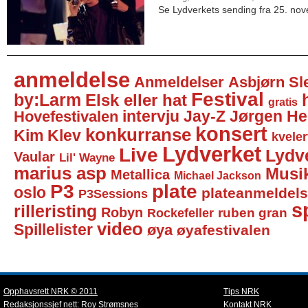
Se Lydverkets sending fra 25. no
anmeldelse
Anmeldelser
Asbjørn Sl
Festival
by:Larm
Elsk eller hat
gratis
intervju
Jay-Z
Jørgen He
Hovefestivalen
konsert
konkurranse
Kim Klev
kveler
Lydverket
Live
Lydv
Vaular
Lil' Wayne
marius asp
Musi
Metallica
Michael Jackson
P3
plate
oslo
plateanmeldel
P3Sessions
sp
rilleristing
Robyn
Rockefeller
ruben gran
video
Spillelister
øya
øyafestivalen
Opphavsrett NRK © 2011
Tips NRK
Redaksjonssjef nett:
Roy Strømsnes
Kontakt NRK