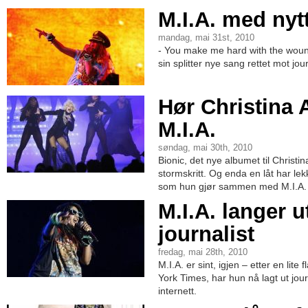
M.I.A. med nytt
mandag, mai 31st, 2010
- You make me hard with the wounds
sin splitter nye sang rettet mot jou
Hør Christina 
M.I.A.
søndag, mai 30th, 2010
Bionic, det nye albumet til Christ
stormskritt. Og enda en låt har lek
som hun gjør sammen med M.I.A. 
M.I.A. langer u
journalist
fredag, mai 28th, 2010
M.I.A. er sint, igjen – etter en lite
York Times, har hun nå lagt ut jo
internett.