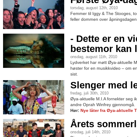
torsdag, august 12th, 2010
Femmer til Iggy & The Stooges, toe
feller dommen over åpningsdagen 
- Dette er en v
bestemor kan l
onsdag, august 11th, 2010
Lydverket har møtt Øya-aktuelle M.
høster for en musikkvideo – om e
sist.
Slenger med le
fredag, juli 30th, 2010
Øya-aktuelle M.I.A fornekter seg i
andre Oprah Winfrey gjennomgå.
Hør:
Nye låter fra Øya-aktuelle
Årets sommerl
onsdag, juli 14th, 2010