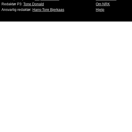
Redaktør P3:
Tone Donald
Om NRK
Ansvarlig redaktør:
Hans-Tore Bjerkaas
Hjelp