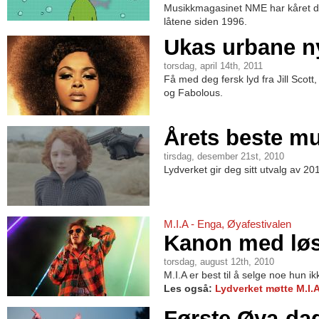
Musikkmagasinet NME har kåret d
låtene siden 1996.
Ukas urbane n
torsdag, april 14th, 2011
Få med deg fersk lyd fra Jill Scott
og Fabolous.
Årets beste mu
tirsdag, desember 21st, 2010
Lydverket gir deg sitt utvalg av 20
M.I.A - Enga, Øyafestivalen
Kanon med løs
torsdag, august 12th, 2010
M.I.A er best til å selge noe hun i
Les også:
Lydverket møtte M.I.A
Første Øya-dag