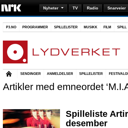
Nyheter
TV
Radio
Snarveier
P3.NO
PROGRAMMER
SPILLELISTER
MUSIKK
FILM
SPILL
SENDINGER
ANMELDELSER
SPILLELISTER
FESTIVALG
Artikler med emneordet ‘M.I.A
Spilleliste Arti
desember