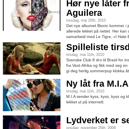
Hør nye låter f
Aguilera
torsdag, mai 20th, 2010
Det nye albumet Bionic kommer i ju
allerede lekket på nettet. Her kan 
samarbeid med Le Tigre, «I Hate 
Spilleliste tir
tirsdag, mai 11th, 2010
Svenske Club 8 dro til Brasil for in
fra Vest-Afrika og fikk med seg en 
gi deg herlig sommerpop klokka åt
Ny låt fra M.I.A
tirsdag, mai 11th, 2010
M.I.A sender kyss, kyss, kyss og k
lekket ut på internett.
Lydverket er s
onsdag, november 25th, 2009