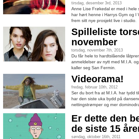
tirsdag, desember 3rd, 2013
Anne Lise Frøkedal er med i hele
har hørt henne i Harrys Gym og I W
frem sitt nye prosjekt live i studio.
Spilleliste tor
november
torsdag, november 7th, 2013
Du får hele to hardtslående låtpremie
anmeldelser av nytt med M.I.A. og
kaller seg San Fermin.
Videorama!
fredag, februar 10th, 2012
Ser du bort fra at M.I.A. har tydd t
har den siste uka bydd på dansen
nettingstrømper og mer dominodr
Er dette den be
de siste 15 år
søndag, oktober 16th, 2011