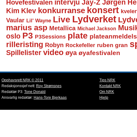
intervju
Jay-Z
Jørgen He
Hovefestivalen
konsert
konkurranse
Kim Klev
kveler
Lydverket
Live
Lydv
Vaular
Lil' Wayne
marius asp
Musi
Metallica
Michael Jackson
P3
plate
oslo
plateanmeldel
P3Sessions
sp
rilleristing
Robyn
Rockefeller
ruben gran
video
Spillelister
øya
øyafestivalen
Opphavsrett NRK © 2011
Tips NRK
Redaksjonssjef nett:
Roy Strømsnes
Kontakt NRK
Redaktør P3:
Tone Donald
Om NRK
Ansvarlig redaktør:
Hans-Tore Bjerkaas
Hjelp