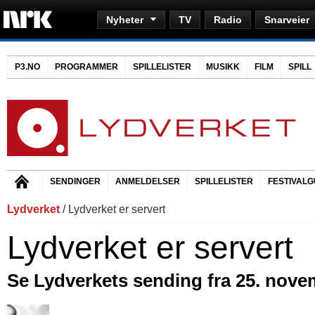
Nyheter
TV
Radio
Snarveier
P3.NO
PROGRAMMER
SPILLELISTER
MUSIKK
FILM
SPILL
SENDINGER
ANMELDELSER
SPILLELISTER
FESTIVALG
Lydverket
/ Lydverket er servert
Lydverket er servert
Se Lydverkets sending fra 25. nove