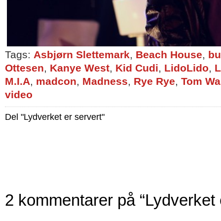
Tags:
Asbjørn Slettemark
,
Beach House
,
bu
Ottesen
,
Kanye West
,
Kid Cudi
,
LidoLido
,
L
M.I.A
,
madcon
,
Madness
,
Rye Rye
,
Tom Wa
video
Del "Lydverket er servert"
2 kommentarer på “Lydverket e