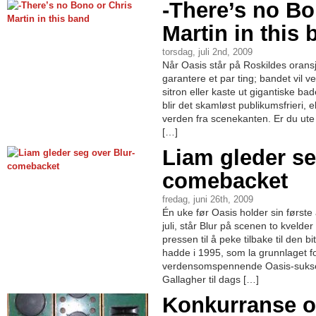
-There’s no Bo
Martin in this
torsdag, juli 2nd, 2009
Når Oasis står på Roskildes oran
garantere et par ting; bandet vil v
sitron eller kaste ut gigantiske bad
blir det skamløst publikumsfrieri, e
verden fra scenekanten. Er du ute 
[…]
Liam gleder se
comebacket
fredag, juni 26th, 2009
Én uke før Oasis holder sin først
juli, står Blur på scenen to kvelder
pressen til å peke tilbake til den 
hadde i 1995, som la grunnlaget f
verdensomspennende Oasis-sukse
Gallagher til dags […]
Konkurranse o