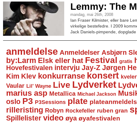
Lemmy: The M
mandag, mai 26th, 2008
Ian Fraser Kilmister, eller bare L
virkelige bestefedre. I 2009 komme
Jack Daniels-pimpende, dopglade 
anmeldelse
Anmeldelser
Asbjørn Sl
Festival
by:Larm
Elsk eller hat
gratis
intervju
Jay-Z
Jørgen He
Hovefestivalen
konsert
konkurranse
Kim Klev
kveler
Lydverket
Live
Lydv
Vaular
Lil' Wayne
marius asp
Musi
Metallica
Michael Jackson
P3
plate
oslo
plateanmeldel
P3Sessions
sp
rilleristing
Robyn
Rockefeller
ruben gran
video
Spillelister
øya
øyafestivalen