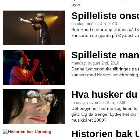
øyer.
Spilleliste on
onsdag, august 4th, 2010
Bob Hund spiller opp til dans på L
konserten de gjorde på Øyafestivale
Spilleliste ma
mandag, august 2nd, 2010
Denne Lydverketuka tilbringes på Ø
konsert med Norges souldronning
Hva husker du 
torsdag, november 19th, 2009
Det begynner nærme seg tiden fo
gått. Og da trenger Lydverket din 
musikkåret 2009?
Historien bak 