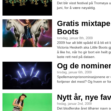
Det blir visst festival på Tromøya 
juni, for å være nøyaktig.
Gratis mixtape 
Boots
torsdag, januar 8th, 2009
2009 har alt blitt spådd til å bli eit
Victoria Hesketh aka Little Boots gj
å like ho, når ho gir bort ein heilt
laste rett ned på dataen.
Og de nominer
tirsdag, januar 6th, 2009
Spellemannprisnominasjonene er 
fortjener det mest? Og hvem er fo
Nytt år, nye fav
fredag, januar 2nd, 2009
Det blodferske året tilhører navn 