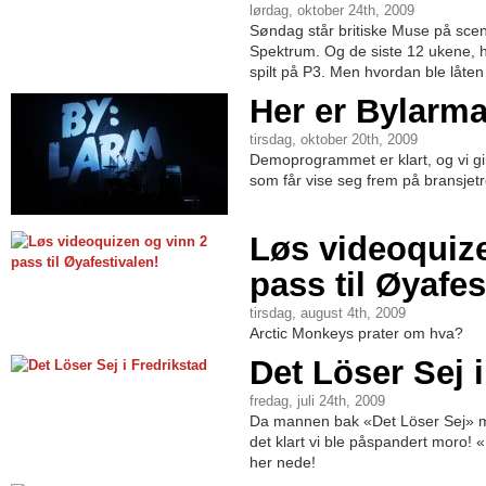
lørdag, oktober 24th, 2009
Søndag står britiske Muse på scen
Spektrum. Og de siste 12 ukene, ha
spilt på P3. Men hvordan ble låten 
Her er Bylarma
tirsdag, oktober 20th, 2009
Demoprogrammet er klart, og vi gir
som får vise seg frem på bransjetre
Løs videoquiz
pass til Øyafes
tirsdag, august 4th, 2009
Arctic Monkeys prater om hva?
Det Löser Sej 
fredag, juli 24th, 2009
Da mannen bak «Det Löser Sej» mø
det klart vi ble påspandert moro!
her nede!