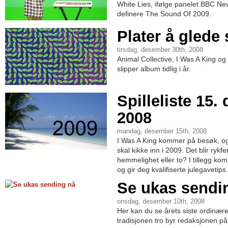
White Lies, ifølge panelet BBC Ne
definere The Sound Of 2009.
Plater å glede 
tirsdag, desember 30th, 2008
Animal Collective, I Was A King o
slipper album tidlig i år.
Spilleliste 15
2008
mandag, desember 15th, 2008
I Was A King kommer på besøk, og
skal kikke inn i 2009. Det blir rykf
hemmelighet eller to? I tillegg k
og gir deg kvalifiserte julegavetips.
Se ukas sendi
onsdag, desember 10th, 2008
Her kan du se årets siste ordinær
tradisjonen tro byr redaksjonen p