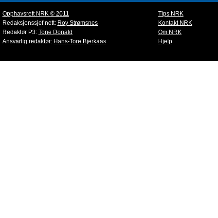
Opphavsrett NRK © 2011
Tips NRK
Redaksjonssjef nett:
Roy Strømsnes
Kontakt NRK
Redaktør P3:
Tone Donald
Om NRK
Ansvarlig redaktør:
Hans-Tore Bjerkaas
Hjelp