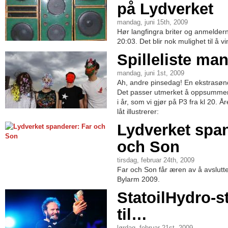
på Lydverket
mandag, juni 15th, 2009
Hør langfingra briter og anmeldern
20:03. Det blir nok mulighet til å 
Spilleliste man
mandag, juni 1st, 2009
Ah, andre pinsedag! En ekstrasønda
Det passer utmerket å oppsummer
i år, som vi gjør på P3 fra kl 20. Å
låt illustrerer:
Lydverket span
och Son
tirsdag, februar 24th, 2009
Far och Son får æren av å avslutt
Bylarm 2009.
StatoilHydro-s
til…