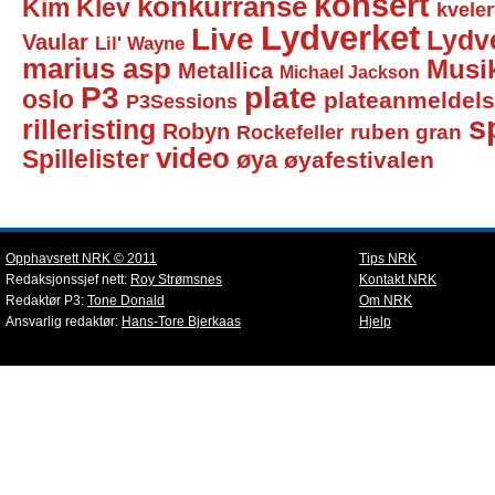
konsert
konkurranse
Kim Klev
kveler
Lydverket
Live
Lydv
Vaular
Lil' Wayne
marius asp
Musi
Metallica
Michael Jackson
P3
plate
oslo
plateanmeldel
P3Sessions
sp
rilleristing
Robyn
Rockefeller
ruben gran
video
Spillelister
øya
øyafestivalen
Opphavsrett NRK © 2011
Tips NRK
Redaksjonssjef nett:
Roy Strømsnes
Kontakt NRK
Redaktør P3:
Tone Donald
Om NRK
Ansvarlig redaktør:
Hans-Tore Bjerkaas
Hjelp