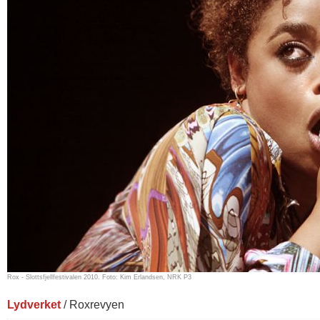
Rox - Slottsfjellfestivalen 2010. Foto: Kim Erlandsen, NRK P3
Lydverket
/ Roxrevyen