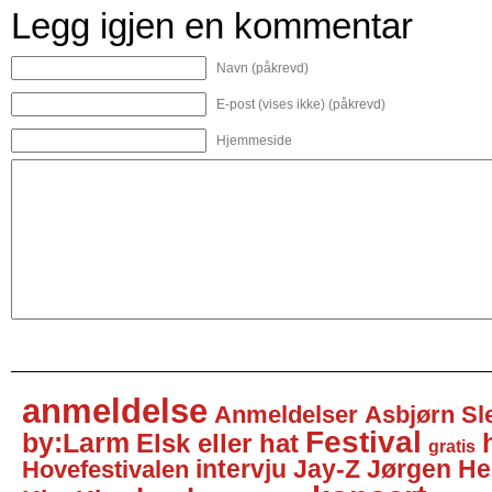
Legg igjen en kommentar
Navn (påkrevd)
E-post (vises ikke) (påkrevd)
Hjemmeside
anmeldelse
Anmeldelser
Asbjørn Sl
Festival
by:Larm
Elsk eller hat
gratis
intervju
Jay-Z
Jørgen He
Hovefestivalen