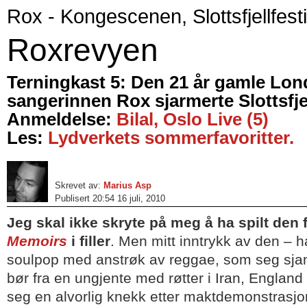
Rox - Kongescenen, Slottsfjellfest
Roxrevyen
Terningkast 5:
Den 21 år gamle Lon
sangerinnen Rox sjarmerte Slottsfjel
Anmeldelse:
Bilal, Oslo Live (5)
Les:
Lydverkets sommerfavoritter.
Skrevet av:
Marius Asp
Publisert 20:54 16 juli, 2010
Jeg skal ikke skryte på meg å ha spilt den
Memoirs
i filler
. Men mitt inntrykk av den – h
soulpop med anstrøk av reggae, som seg sja
bør fra en ungjente med røtter i Iran, England
seg en alvorlig knekk etter maktdemonstrasj