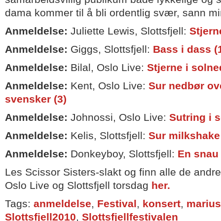
dama kommer til å bli ordentlig svær, sann mi
Anmeldelse:
Juliette Lewis, Slottsfjell:
Stjern
Anmeldelse:
Giggs, Slottsfjell:
Bass i dass (
Anmeldelse:
Bilal, Oslo Live:
Stjerne i solne
Anmeldelse:
Kent, Oslo Live:
Sur nedbør ov
svensker (3)
Anmeldelse:
Johnossi, Oslo Live:
Sutring i s
Anmeldelse:
Kelis, Slottsfjell:
Sur milkshake 
Anmeldelse:
Donkeyboy, Slottsfjell:
En snau 
Les Scissor Sisters-slakt og finn alle de and
Oslo Live og Slottsfjell torsdag
her.
Tags:
anmeldelse
,
Festival
,
konsert
,
marius
Slottsfjell2010
,
Slottsfjellfestivalen