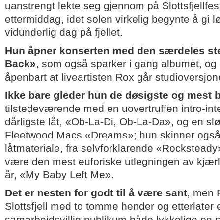
uanstrengt lekte seg gjennom på Slottsfjellfes
ettermiddag, idet solen virkelig begynte å gi l
vidunderlig dag på fjellet.
Hun åpner konserten med den særdeles st
Back»
, som også sparker i gang albumet, og d
åpenbart at liveartisten Rox går studioversjo
Ikke bare gleder hun de døsigste og mest b
tilstedeværende med en uovertruffen intro-int
dårligste låt, «Ob-La-Di, Ob-La-Da», og en sl
Fleetwood Macs «Dreams»; hun skinner også l
låtmateriale, fra selvforklarende «Rocksteady
være den mest euforiske utlegningen av kjærli
år, «My Baby Left Me».
Det er nesten for godt til å være sant
, men 
Slottsfjell med to tomme hender og etterlater et
samarbeidsvillig publikum både lykkelige og 