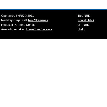
Opphavsrett NRK © 2011
Tips NRK
Redaksjonssjef nett:
Roy Strømsnes
Kontakt NRK
Redaktør P3:
Tone Donald
Om NRK
Ansvarlig redaktør:
Hans-Tore Bjerkaas
Hjelp