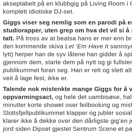
akseptabelt på en klubbgig på Living Room i 
komplett idiotiske DJ-set.
Giggs viser seg nemlig som en parodi på e
studiorapper, uten grep om hva det vil si å s
tatt.
På tross av at beatsa hans er mer enn br
den kommende skiva
Let ‘Em Have It
sannsyn
lytt) herper han de syv låtene han gidder å sp
gjennom dem, starte dem på nytt og gi fullsten
publikummet foran seg. Han er rett og slett a
veit å lage fest, ikke er.
Talende nok mistenkte mange Giggs for å 
oppvarmingsact,
og hele det uambisøse, hal
minutter korte showet oser feilbooking og misf
Slottsfjellpublikummet klapper og jubler sosi
klarer ikke å dekke over den dårligste gig’en 
jord siden Dipset gjestet Sentrum Scene et par