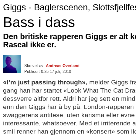
Giggs - Baglerscenen, Slottsfjellfe
Bass i dass
Den britiske rapperen Giggs er alt 
Rascal ikke er.
Skrevet av:
Andreas Øverland
Publisert 0:25 17 juli, 2010
«I’m just passing through»,
melder Giggs fr
gang han har startet «Look What The Cat Dra
dessverre altfor rett. Aldri har jeg sett en min
enn den Giggs har å by på. London-rapperen
swaggerens antitese, uten karisma eller evne t
interessante, whatsoever. Med et irriterende 
smil renner han gjennom en «konsert» som ik