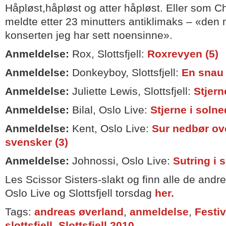
Håpløst,håpløst og atter håpløst. Eller som C
meldte etter 23 minutters antiklimaks – «den
konserten jeg har sett noensinne».
Anmeldelse:
Rox, Slottsfjell:
Roxrevyen (5)
Anmeldelse:
Donkeyboy, Slottsfjell:
En snau 
Anmeldelse:
Juliette Lewis, Slottsfjell:
Stjern
Anmeldelse:
Bilal, Oslo Live:
Stjerne i solne
Anmeldelse:
Kent, Oslo Live:
Sur nedbør ov
svensker (3)
Anmeldelse:
Johnossi, Oslo Live:
Sutring i s
Les Scissor Sisters-slakt og finn alle de and
Oslo Live og Slottsfjell torsdag
her.
Tags:
andreas øverland
,
anmeldelse
,
Festiv
slottsfjell
,
Slottsfjell 2010