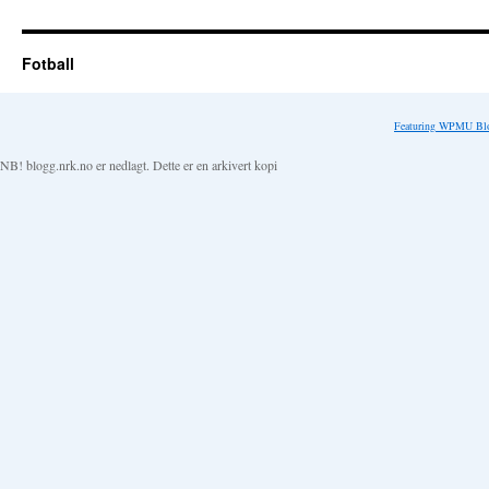
Fotball
Featuring WPMU Blo
NB! blogg.nrk.no er nedlagt. Dette er en arkivert kopi