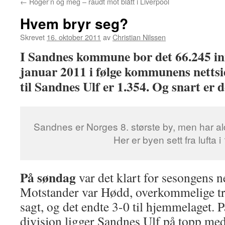
←
Roger’n og meg – raudt mot blått i Liverpool
Hvem bryr seg?
Skrevet
16. oktober 2011
av
Christian Nilssen
I Sandnes kommune bor det 66.245 inn
januar 2011 i følge kommunens netts
til Sandnes Ulf er 1.354. Og snart er de
Sandnes er Norges 8. største by, men har aldr
Her er byen sett fra lufta i
På søndag
var det klart for sesongens 
Motstander var Hødd, overkommelige tr
sagt, og det endte 3-0 til hjemmelaget. 
divisjon ligger Sandnes Ulf på topp med