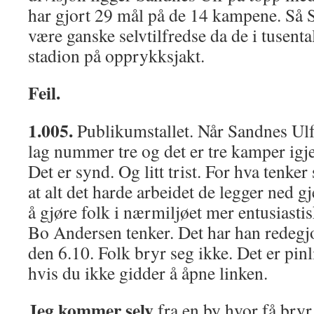
har gjort 29 mål på de 14 kampene. Så S
være ganske selvtilfredse da de i tusenta
stadion på opprykksjakt.
Feil.
1.005.
Publikumstallet. Når Sandnes Ulf
lag nummer tre og det er tre kamper igjen
Det er synd. Og litt trist. For hva tenker
at alt det harde arbeidet de legger ned 
å gjøre folk i nærmiljøet mer entusiasti
Bo Andersen tenker. Det har han redegjo
den 6.10. Folk bryr seg ikke. Det er pinli
hvis du ikke gidder å åpne linken.
Jeg kommer selv
fra en by hvor få bryr