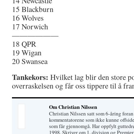
14 Newcastle
15 Blackburn
16 Wolves
17 Norwich
——————
18 QPR
19 Wigan
20 Swansea
Tankekors:
Hvilket lag blir den store p
overraskelsen og får oss tippere til å fr
Om Christian Nilssen
Christian Nilssen satt som 6-åring foran 
kommentatorene som ikke kunne offsider
som får gjennomgå. Har oppfylt gutte
1998. Skriver om 1. divisjon og Premie