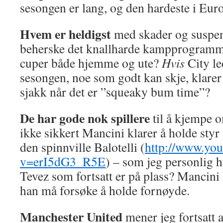
sesongen er lang, og den hardeste i Eur
Hvem er heldigst
med skader og suspen
beherske det knallharde kampprogrammet
cuper både hjemme og ute?
Hvis
City le
sesongen, noe som godt kan skje, klarer
sjakk når det er ”squeaky bum time”?
De har gode nok spillere
til å kjempe o
ikke sikkert Mancini klarer å holde sty
den spinnville Balotelli (
http://www.yo
v=erI5dG3_R5E
) – som jeg personlig h
Tevez som fortsatt er på plass? Mancini h
han må forsøke å holde fornøyde.
Manchester United
mener jeg fortsatt 