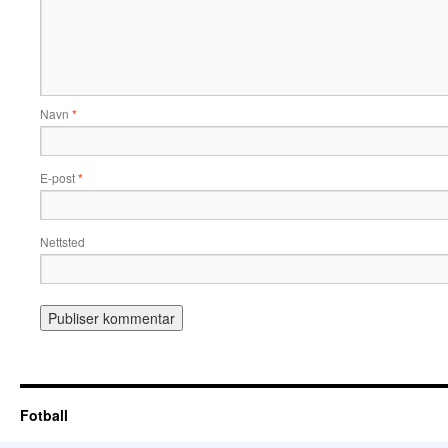
Navn
*
E-post
*
Nettsted
Fotball