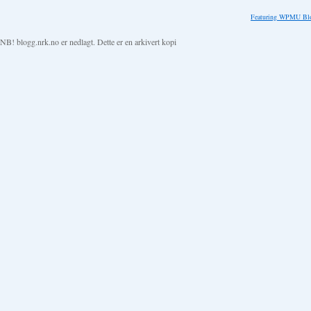
Featuring WPMU Blo
NB! blogg.nrk.no er nedlagt. Dette er en arkivert kopi