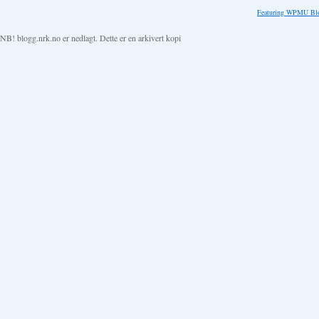
Featuring WPMU Blo
NB! blogg.nrk.no er nedlagt. Dette er en arkivert kopi