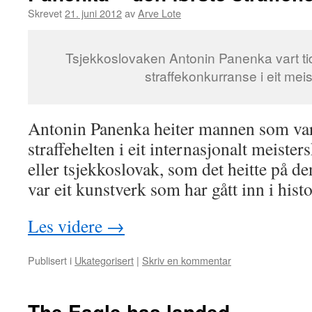
Skrevet
21. juni 2012
av
Arve Lote
Tsjekkoslovaken Antonin Panenka vart tide
straffekonkurranse i eit mei
Antonin Panenka heiter mannen som vart
straffehelten i eit internasjonalt meister
eller tsjekkoslovak, som det heitte på de
var eit kunstverk som har gått inn i histo
Les videre
→
Publisert i
Ukategorisert
|
Skriv en kommentar
The Eagle has landed