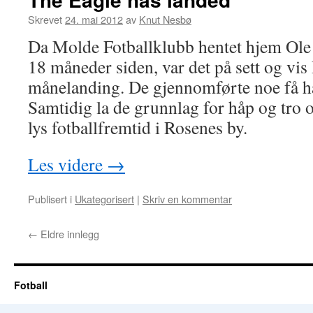
Skrevet
24. mai 2012
av
Knut Nesbø
Da Molde Fotballklubb hentet hjem Ole
18 måneder siden, var det på sett og vi
månelanding. De gjennomførte noe få h
Samtidig la de grunnlag for håp og tro 
lys fotballfremtid i Rosenes by.
Les videre
→
Publisert i
Ukategorisert
|
Skriv en kommentar
←
Eldre innlegg
Fotball