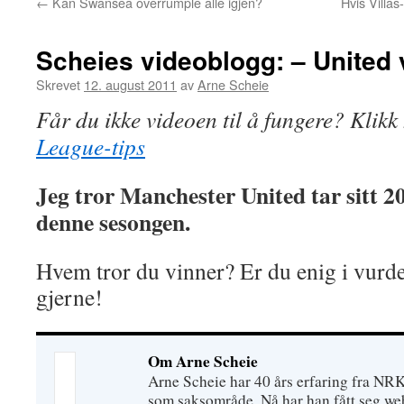
←
Kan Swansea overrumple alle igjen?
Hvis Villa
Scheies videoblogg: – United v
Skrevet
12. august 2011
av
Arne Scheie
Får du ikke videoen til å fungere? Klikk
League-tips
Jeg tror Manchester United tar sitt 20
denne sesongen.
Hvem tror du vinner? Er du enig i vurd
gjerne!
Om Arne Scheie
Arne Scheie har 40 års erfaring fra NRK 
som saksområde. Nå har han fått seg we