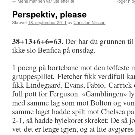
←
Mens mannen var ute etter øl
Roger’n og
Perspektiv, please
Skrevet
18. september 2011
av
Christian Nilssen
38+13+6+6=63.
Der har du grunnen til
ikke slo Benfica på onsdag.
1 poeng på bortebane mot den tøffeste 
gruppespillet. Fletcher fikk verdifull 
fikk Lindegaard, Evans, Fabio, Carrick
full pott for Ferguson. «Gamblingen» l
med samme lag som mot Bolton og vunn
samme laget hadde spilt mot Chelsea på 
2-1, så hadde hylekoret skreket: De så jo
vet det er lenge igjen, og at lite avgjøre