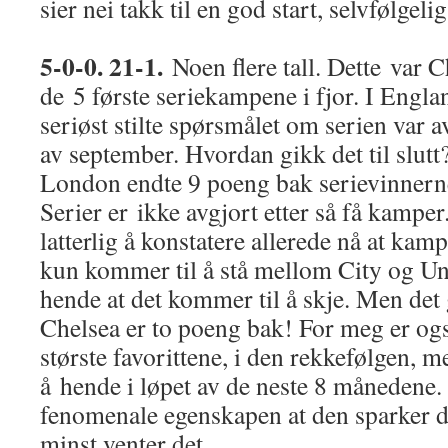
sier nei takk til en god start, selvfølgelig
5-0-0. 21-1.
Noen flere tall. Dette var Ch
de 5 første seriekampene i fjor. I Engl
seriøst stilte spørsmålet om serien var a
av september. Hvordan gikk det til slutt?
London endte 9 poeng bak serievinnerne
Serier er ikke avgjort etter så få kamper
latterlig å konstatere allerede nå at kam
kun kommer til å stå mellom City og Un
hende at det kommer til å skje. Men det
Chelsea er to poeng bak! For meg er ogs
største favorittene, i den rekkefølgen,
å hende i løpet av de neste 8 månedene. 
fenomenale egenskapen at den sparker de
minst venter det.