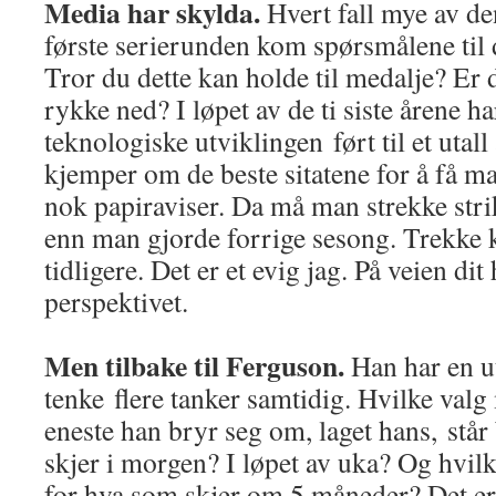
Media har skylda.
Hvert fall mye av de
første serierunden kom spørsmålene til d
Tror du dette kan holde til medalje? Er
rykke ned? I løpet av de ti siste årene h
teknologiske utviklingen ført til et utal
kjemper om de beste sitatene for å få ma
nok papiraviser. Da må man strekke strik
enn man gjorde forrige sesong. Trekke k
tidligere. Det er et evig jag. På veien dit
perspektivet.
Men tilbake til Ferguson.
Han har en ut
tenke flere tanker samtidig. Hvilke valg 
eneste han bryr seg om, laget hans, står 
skjer i morgen? I løpet av uka? Og hvil
for hva som skjer om 5 måneder? Det er 