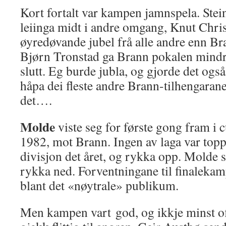
Kort fortalt var kampen jamnspela. Stei
leiinga midt i andre omgang, Knut Christ
øyredøvande jubel frå alle andre enn Br
Bjørn Tronstad ga Brann pokalen mindr
slutt. Eg burde jubla, og gjorde det også
håpa dei fleste andre Brann-tilhengarane 
det….
Molde
viste seg for første gong fram i
1982, mot Brann. Ingen av laga var toppl
divisjon det året, og rykka opp. Molde s
rykka ned. Forventningane til finalekam
blant det «nøytrale» publikum.
Men kampen vart god, og ikkje minst of