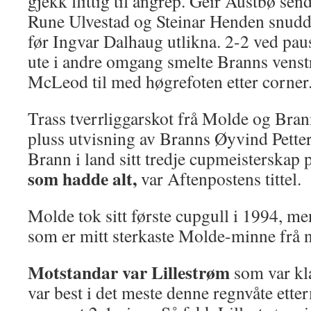
gjekk flittig til angrep. Geir Austbø sen
Rune Ulvestad og Steinar Henden snud
før Ingvar Dalhaug utlikna. 2-2 ved paus
ute i andre omgang smelte Branns venstr
McLeod til med høgrefoten etter corner.
Trass tverrliggarskot frå Molde og Bran
pluss utvisning av Branns Øyvind Petters
Brann i land sitt tredje cupmeisterskap 
som hadde alt,
var Aftenpostens tittel.
Molde tok sitt første cupgull i 1994, me
som er mitt sterkaste Molde-minne frå n
Motstandar var Lillestrøm
som var kl
var best i det meste denne regnvåte ette