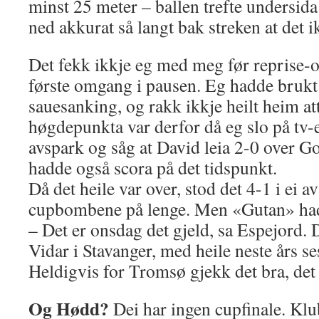
minst 25 meter – ballen trefte undersida
ned akkurat så langt bak streken at det i
Det fekk ikkje eg med meg før reprise
første omgang i pausen. Eg hadde brukt
sauesanking, og rakk ikkje heilt heim att
høgdepunkta var derfor då eg slo på tv-
avspark og såg at David leia 2-0 over Go
hadde også scora på det tidspunkt.
Då det heile var over, stod det 4-1 i ei av
cupbombene på lenge. Men «Gutan» hadde 
– Det er onsdag det gjeld, sa Espejord. 
Vidar i Stavanger, med heile neste års se
Heldigvis for Tromsø gjekk det bra, det
Og Hødd?
Dei har ingen cupfinale. Klu