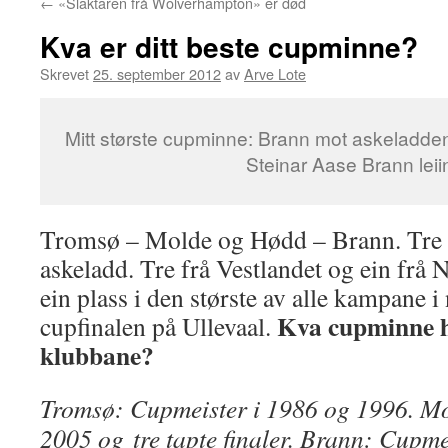
←
«Slaktaren frå Wolverhampton» er død
Kva er ditt beste cupminne?
Skrevet
25. september 2012
av
Arve Lote
Mitt største cupminne: Brann mot askeladden
Steinar Aase Brann lei
Tromsø – Molde og Hødd – Brann. Tre 
askeladd. Tre frå Vestlandet og ein frå 
ein plass i den største av alle kampane i
Kva cupminne h
cupfinalen på Ullevaal.
klubbane?
Tromsø: Cupmeister i 1986 og 1996. Mo
2005 og tre tapte finaler. Brann: Cupmei