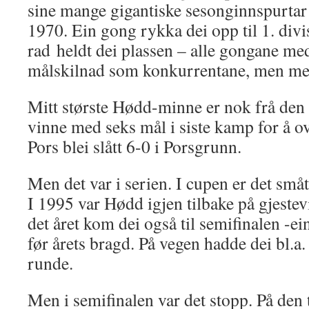
sine mange gigantiske sesonginnspurtar i
1970. Ein gong rykka dei opp til 1. divi
rad heldt dei plassen – alle gongane 
målskilnad som konkurrentane, men med 
Mitt største Hødd-minne er nok frå den 
vinne med seks mål i siste kamp for å ov
Pors blei slått 6-0 i Porsgrunn.
Men det var i serien. I cupen er det sm
I 1995 var Hødd igjen tilbake på gjestevis
det året kom dei også til semifinalen -ei
før årets bragd. På vegen hadde dei bl.a.
runde.
Men i semifinalen var det stopp. På den 