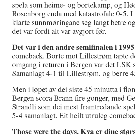
spela som heime- og bortekamp, og H
Rosenborg enda med katastrofale 0-5. I
klarte sunnmøringane seg langt betre og
det var fordi alt var avgjort før.
Det var i den andre semifinalen i 1995
comeback. Borte mot Lillestrøm tapte dei
omgang i returen i Bergen var det LSK s
Samanlagt 4-1 til Lillestrøm, og berre 4
Men i løpet av dei siste 45 minutta i flo
Bergen scora Brann fire gonger, med G
Strandli som dei mest framtredande spe
5-4 samanlagt. Eit heilt utruleg comeba
Those were the days. Kva er dine stø