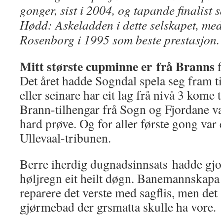
gonger, sist i 2004, og tapande finalist s
Hødd: Askeladden i dette selskapet, med
Rosenborg i 1995 som beste prestasjon.
Mitt største cupminne er frå Branns
f
Det året hadde Sogndal spela seg fram ti
eller seinare har eit lag frå nivå 3 kome 
Brann-tilhengar frå Sogn og Fjordane vart
hard prøve. Og for aller første gong var e
Ullevaal-tribunen.
Berre iherdig dugnadsinnsats hadde gjor
høljregn eit heilt døgn. Banemannskapa
reparere det verste med sagflis, men det 
gjørmebad der grsmatta skulle ha vore.