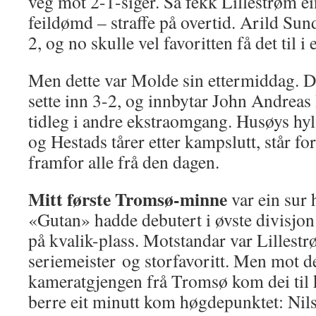
veg mot 2-1-siger. Så fekk Lillestrøm ein
feildømd – straffe på overtid. Arild Sund
2, og no skulle vel favoritten få det til 
Men dette var Molde sin ettermiddag. D
sette inn 3-2, og innbytar John Andreas
tidleg i andre ekstraomgang. Husøys hyl
og Hestads tårer etter kampslutt, står f
framfor alle frå den dagen.
Mitt første Tromsø-minne
var ein sur 
«Gutan» hadde debutert i øvste divisjo
på kvalik-plass. Motstandar var Lillestr
seriemeister og storfavoritt. Men mot d
kameratgjengen frå Tromsø kom dei til ko
berre eit minutt kom høgdepunktet: Nils