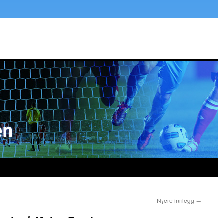
Nyere innlegg
→