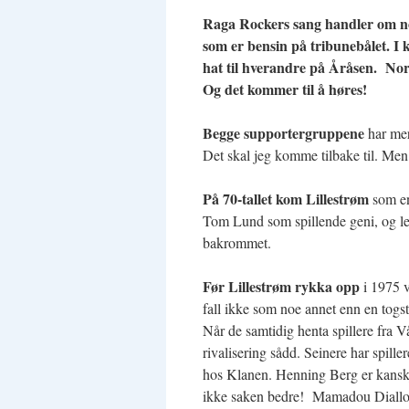
Raga Rockers sang handler om noe
som er bensin på tribunebålet. I 
hat til hverandre på Åråsen. Nor
Og det kommer til å høres!
Begge supportergruppene
har mer 
Det skal jeg komme tilbake til. Men
På 70-tallet kom Lillestrøm
som en
Tom Lund som spillende geni, og lede
bakrommet.
Før Lillestrøm rykka opp
i 1975 v
fall ikke som noe annet enn en togst
Når de samtidig henta spillere fra 
rivalisering sådd. Seinere har spiller
hos Klanen. Henning Berg er kanskje
ikke saken bedre! Mamadou Diallo gi