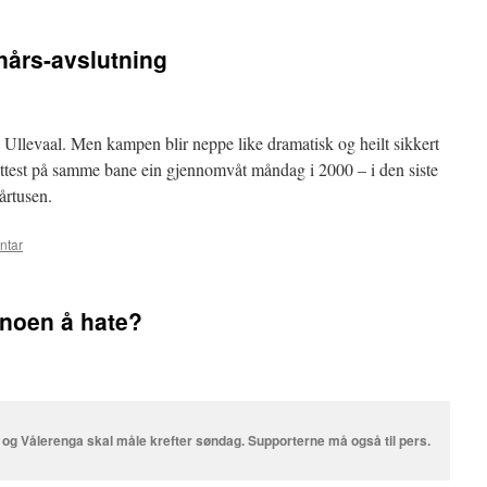
nårs-avslutning
Ullevaal. Men kampen blir neppe like dramatisk og heilt sikkert
øttest på samme bane ein gjennomvåt måndag i 2000 – i den siste
årtusen.
ntar
a noen å hate?
 og Vålerenga skal måle krefter søndag. Supporterne må også til pers.