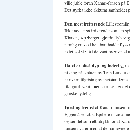
ville juble foran Kanari-fansen på
Det styrka ikke akkurat samholdet på 
Den mest irriterende
Lillestrømlin
Ikke noe er så irriterende som en spi
Klanen, Apeberget, gjorde flybevege
nemlig en svakhet, han hadde flyskre
hatet vokste. At de vant hver sin sku
Hatet er altså dypt og inderlig
, m
pissing på statuen av Tom Lund uten
har vært tilgrising av motstandernes
riktignok vært, men stort sett er de
ganske tydelig.
Først og fremst
at Kanari-fansen ha
Eggen å se fotballspillere i noe ann
og ser det som ett utrykk for at Kan
fansen svarer med at de har jevner