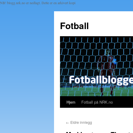
NB! blogg.nrk.no er nedlagt. Dette er en arkivert kopi
Fotball
Hjem
Fotball på NRK.no
Hopp
til
←
Eldre innlegg
innhold