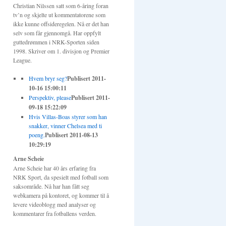
Christian Nilssen satt som 6-åring foran
tv’n og skjelte ut kommentatorene som
ikke kunne offsideregelen. Nå er det han
selv som får gjennomgå. Har oppfylt
guttedrømmen i NRK-Sporten siden
1998. Skriver om 1. divisjon og Premier
League.
Hvem bryr seg?
Publisert 2011-
10-16 15:00:11
Perspektiv, please
Publisert 2011-
09-18 15:22:09
Hvis Villas-Boas styrer som han
snakker, vinner Chelsea med ti
poeng.
Publisert 2011-08-13
10:29:19
Arne Scheie
Arne Scheie har 40 års erfaring fra
NRK Sport, da spesielt med fotball som
saksområde. Nå har han fått seg
webkamera på kontoret, og kommer til å
levere videoblogg med analyser og
kommentarer fra fotballens verden.