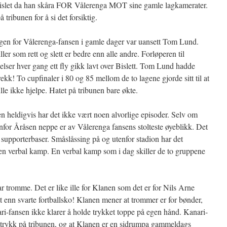
 Bislet da han skåra FOR Vålerenga MOT sine gamle lagkamerater.
tribunen for å si det forsiktig.
gen for Vålerenga-fansen i gamle dager var uansett Tom Lund.
ller som rett og slett er bedre enn alle andre. Forløperen til
lser hver gang ett fly gikk lavt over Bislett. Tom Lund hadde
kk! To cupfinaler i 80 og 85 mellom de to lagene gjorde sitt til at
lle ikke hjelpe. Hatet på tribunen bare økte.
en heldigvis har det ikke vært noen alvorlige episoder. Selv om
for Åråsen neppe er av Vålerenga fansens stolteste øyeblikk. Det
 supporterbaser. Småslåssing på og utenfor stadion har det
t en verbal kamp. En verbal kamp som i dag skiller de to gruppene
r tromme. Det er like ille for Klanen som det er for Nils Arne
et enn svarte fortballsko! Klanen mener at trommer er for bønder,
ari-fansen ikke klarer å holde trykket toppe på egen hånd. Kanari-
e trykk på tribunen, og at Klanen er en sidrumpa gammeldags