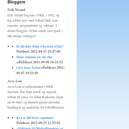
Bloggere
Erik Strand
Erik Strand begynte i NRK i 1992, og
har jobbet mye med fotball både som
reporter, programleder og vaktsjef. I
denne bloggen vil han sende sleivspark i
alle mulige retninger!
Er det ikke deilig å ha noen å hate?
Publisert 2012-04-15 15:47:40
Mens mannen var ute etter
øl
Publisert 2011-09-09 14:21:52
I live tross Nyhavn
Publisert 2011-
09-07 19:53:50
Arve Lote
Arve Lote er nettjournalist i NRK
Sporten. Har følgt norsk og engelsk
fotball på ymse vis sidan Kniksens dagar
på 60-talet, og minnest gjerne episodar,
hendingar og anekdotar frå fotballhistoria
Kva er ditt beste cupminne?
Publisert 2012-09-25 12:53:02
«Slaktaren frå Wolverhampton» er