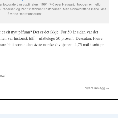
her fotografert før cupfinalen i 1961 (7-0 over Haugar). I troppen er mellom
Pedersen og Per "Snæbbus" Kristoffersen. Men storfavorittane klarte ikkje
å vinne "maratonserien"
e er eit nytt påfunn? Det er det ikkje. For 50 år sidan var det
en var historisk tøff – ufattelege 50 prosent. Dessutan: Fleire
nare blitt scora i den øvste norske divisjonen, 4,75 mål i snitt pr
ntar
Nyere innlegg
→