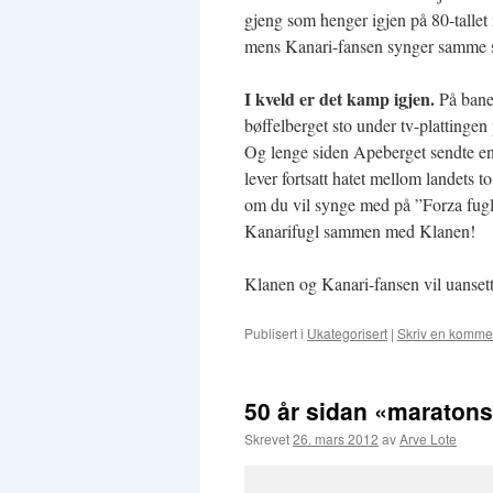
gjeng som henger igjen på 80-tallet 
mens Kanari-fansen synger samme sa
I kveld er det kamp igjen.
På banen
bøffelberget sto under tv-plattingen
Og lenge siden Apeberget sendte en
lever fortsatt hatet mellom landets 
om du vil synge med på ”Forza fugla,
Kanarifugl sammen med Klanen!
Klanen og Kanari-fansen vil uansett 
Publisert i
Ukategorisert
|
Skriv en komme
50 år sidan «maratons
Skrevet
26. mars 2012
av
Arve Lote