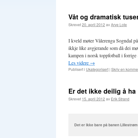
Våt og dramatisk tuse
Skrevet
20. april 2012
av
Arve Lote
I kveld møter Vålerenga Sogndal på 
ikkje like avgjerande som då dei m
kampen i norsk toppfotball i forrige 
Les videre
→
Publisert i
Ukategorisert
|
Skriv en komme
Er det ikke deilig å h
Skrevet
15. april 2012
av
Erik Strand
Det er ikke bare på banen Lillestrøm