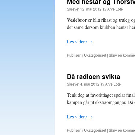
Med hestar og Thorst
Skrevet
12. mai 2012
av
Arve Lote
Veslebror
er blitt rikast og truleg 
det same dersom klubben hentar heim
Les videre
→
Publisert i
Ukategorisert
|
Skriv en komme
Då radioen svikta
Skrevet
4. mai 2012
av
Arve Lote
Tenk deg at favorittlaget spelar fina
kampen går til ekstraomgangar. Då er
Les videre
→
Publisert i
Ukategorisert
|
Skriv en komme