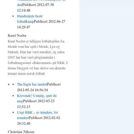
død
Publisert 2012-07-30
12:14:48
Hundreårets beste
fotballkamp
Publisert 2012-06-27
14:29:47
Knut Nesbø
Knut Nesbø er tidligere fotballspiller fra
Molde som har spilt i Molde, Lyn og
Stabæk. Han har vært musiker, og siden
2007 har han vært programleder i
fotballmagasinet «Bakrommet» på NRK. I
denne bloggen vil han skrive om aktuelle
temaer innen norsk fotball.
The Eagle has landed
Publisert
2012-05-24 16:56:54
Krevende? Umulig, spør du
meg
Publisert 2012-03-23
12:52:13
Ungt RBK – av trøndere, for
trøndere
Publisert 2012-02-02
20:32:48
Christian Nilssen