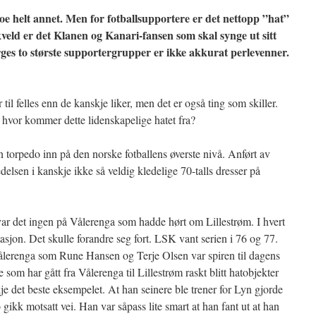
 helt annet. Men for fotballsupportere er det nettopp ”hat”
kveld er det Klanen og Kanari-fansen som skal synge ut sitt
ges to største supportergrupper er ikke akkurat perlevenner.
til felles enn de kanskje liker, men det er også ting som skiller.
 hvor kommer dette lidenskapelige hatet fra?
 torpedo inn på den norske fotballens øverste nivå. Anført av
lsen i kanskje ikke så veldig kledelige 70-talls dresser på
ar det ingen på Vålerenga som hadde hørt om Lillestrøm. I hvert
asjon. Det skulle forandre seg fort. LSK vant serien i 76 og 77.
Vålerenga som Rune Hansen og Terje Olsen var spiren til dagens
e som har gått fra Vålerenga til Lillestrøm raskt blitt hatobjekter
 det beste eksempelet. At han seinere ble trener for Lyn gjorde
kk motsatt vei. Han var såpass lite smart at han fant ut at han