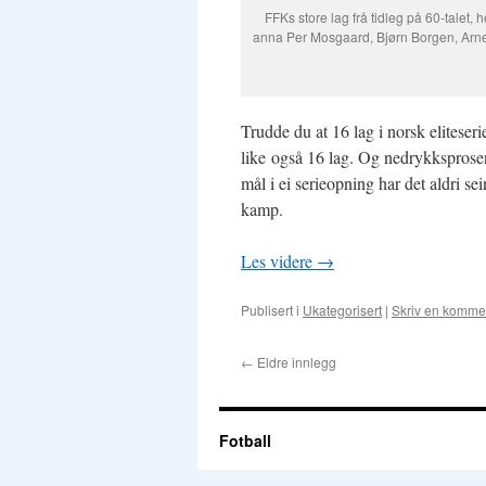
FFKs store lag frå tidleg på 60-talet, 
anna Per Mosgaard, Bjørn Borgen, Arne 
Trudde du at 16 lag i norsk eliteseri
like også 16 lag. Og nedrykksprosent
mål i ei serieopning har det aldri sei
kamp.
Les videre
→
Publisert i
Ukategorisert
|
Skriv en komme
←
Eldre innlegg
Fotball